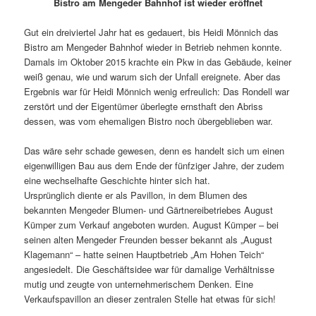
Bistro am Mengeder Bahnhof ist wieder eröffnet
Gut ein dreiviertel Jahr hat es gedauert, bis Heidi Mönnich das
Bistro am Mengeder Bahnhof wieder in Betrieb nehmen konnte.
Damals im Oktober 2015 krachte ein Pkw in das Gebäude, keiner
weiß genau, wie und warum sich der Unfall ereignete. Aber das
Ergebnis war für Heidi Mönnich wenig erfreulich: Das Rondell war
zerstört und der Eigentümer überlegte ernsthaft den Abriss
dessen, was vom ehemaligen Bistro noch übergeblieben war.
Das wäre sehr schade gewesen, denn es handelt sich um einen
eigenwilligen Bau aus dem Ende der fünfziger Jahre, der zudem
eine wechselhafte Geschichte hinter sich hat.
Ursprünglich diente er als Pavillon, in dem Blumen des
bekannten Mengeder Blumen- und Gärtnereibetriebes August
Kümper zum Verkauf angeboten wurden. August Kümper – bei
seinen alten Mengeder Freunden besser bekannt als „August
Klagemann“ – hatte seinen Hauptbetrieb „Am Hohen Teich“
angesiedelt. Die Geschäftsidee war für damalige Verhältnisse
mutig und zeugte von unternehmerischem Denken. Eine
Verkaufspavillon an dieser zentralen Stelle hat etwas für sich!