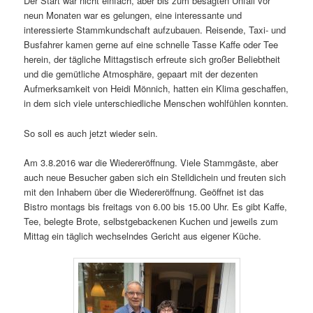
Der Start war nicht einfach, aber bis zum besagten Unfall vor
neun Monaten war es gelungen, eine interessante und
interessierte Stammkundschaft aufzubauen. Reisende, Taxi- und
Busfahrer kamen gerne auf eine schnelle Tasse Kaffe oder Tee
herein, der tägliche Mittagstisch erfreute sich großer Beliebtheit
und die gemütliche Atmosphäre, gepaart mit der dezenten
Aufmerksamkeit von Heidi Mönnich, hatten ein Klima geschaffen,
in dem sich viele unterschiedliche Menschen wohlfühlen konnten.
So soll es auch jetzt wieder sein.
Am 3.8.2016 war die Wiedereröffnung. Viele Stammgäste, aber
auch neue Besucher gaben sich ein Stelldichein und freuten sich
mit den Inhabern über die Wiedereröffnung. Geöffnet ist das
Bistro montags bis freitags von 6.00 bis 15.00 Uhr. Es gibt Kaffe,
Tee, belegte Brote, selbstgebackenen Kuchen und jeweils zum
Mittag ein täglich wechselndes Gericht aus eigener Küche.