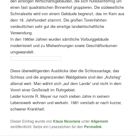
den einstigen Wirtschaftsgebäuden, die sich hufeisenförmig um
einen fast quadratischen Binnenhof gruppieren. Die südwestliche
Schmalseite wird von einem Gebäude begrenzt, das im Kern aus
dem 18. Jahrhundert stammt. Die großen Toreinfahrten
verdeutlichen sehr gut die einstige landwirtschaftliche
Verwendung.
In den 1980er Jahren wurden sämtliche Vorburggebäude
modernisiert und zu Mietwohnungen sowie Geschäftsräumen
umgewandelt.
Diese überwältigenden Ausblicke über die Schlossanlage, das
Schloss und die angrenzenden Waldgebiete sind den „Aufstieg“
allemal wert. Man wähnt sich „auf dem Lande“ und nicht in dem
Vorort einer Großstadt im Ruhrgebiet.
Leider konnte R. Meyer nur noch sieben Jahre in seinem
Lebenswerk wohnen und werkeln. 1981 verstarb er nach kurzer,
schwerer Krankheit.
Dieser Eintrag wurde von
Klaus Neuvians
unter
Allgemein
veröffentlicht. Setze ein Lesezeichen für den
Permalink
.