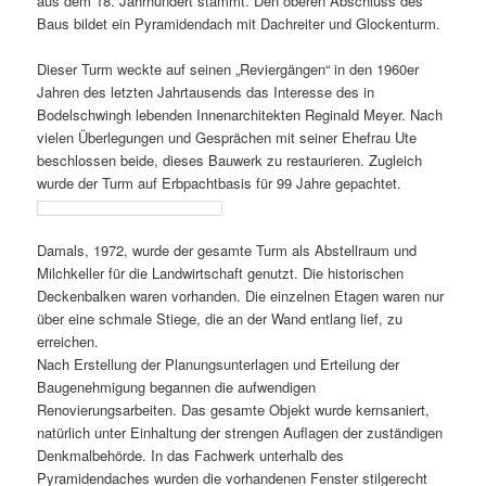
aus dem 18. Jahrhundert stammt. Den oberen Abschluss des
Baus bildet ein Pyramidendach mit Dachreiter und Glockenturm.
Dieser Turm weckte auf seinen „Reviergängen“ in den 1960er
Jahren des letzten Jahrtausends das Interesse des in
Bodelschwingh lebenden Innenarchitekten Reginald Meyer. Nach
vielen Überlegungen und Gesprächen mit seiner Ehefrau Ute
beschlossen beide, dieses Bauwerk zu restaurieren. Zugleich
wurde der Turm auf Erbpachtbasis für 99 Jahre gepachtet.
Damals, 1972, wurde der gesamte Turm als Abstellraum und
Milchkeller für die Landwirtschaft genutzt. Die historischen
Deckenbalken waren vorhanden. Die einzelnen Etagen waren nur
über eine schmale Stiege, die an der Wand entlang lief, zu
erreichen.
Nach Erstellung der Planungsunterlagen und Erteilung der
Baugenehmigung begannen die aufwendigen
Renovierungsarbeiten. Das gesamte Objekt wurde kernsaniert,
natürlich unter Einhaltung der strengen Auflagen der zuständigen
Denkmalbehörde. In das Fachwerk unterhalb des
Pyramidendaches wurden die vorhandenen Fenster stilgerecht