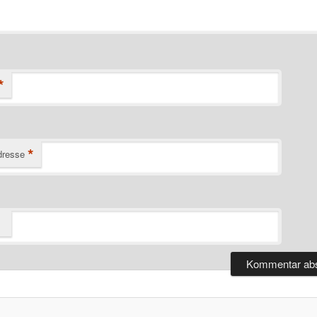
*
*
dresse