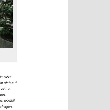
ie Knie
t sich auf
 er u.a.
den.
n, erzählt
sfragen.