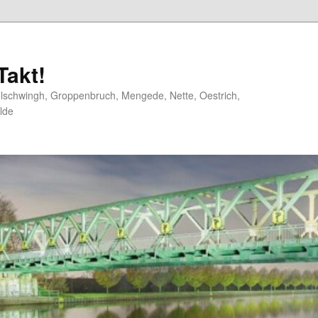
akt!
elschwingh, Groppenbruch, Mengede, Nette, Oestrich,
lde