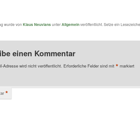
rag wurde von
Klaus Neuvians
unter
Allgemein
veröffentlicht. Setze ein Lesezeich
ibe einen Kommentar
*
l-Adresse wird nicht veröffentlicht.
Erforderliche Felder sind mit
markiert
*
ar