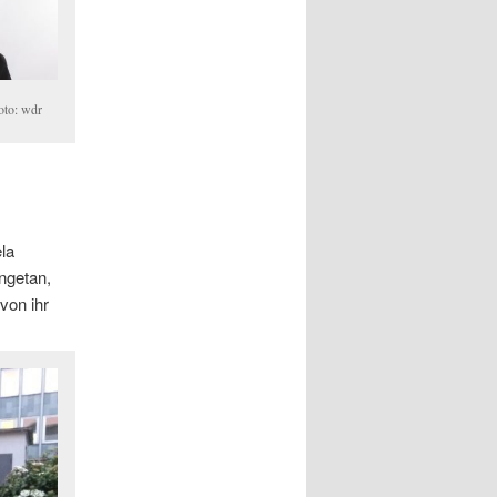
oto: wdr
la
ngetan,
von ihr