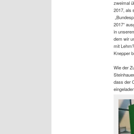
zweimal ü
2017, als 
„Bundespr
2017“ aus
in unsere
dem wir un
mit Lehm?“
Knepper be
Wie der Zu
Steinhaue
dass der 
eingelade