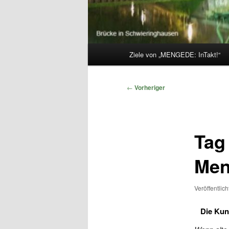
Hauptmenü
Ziele von „MENGEDE: InTakt!“
Beitragsnavigation
←
Vorheriger
Tag
Men
Veröffentlic
Die Kun