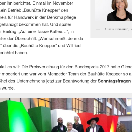
ber ihn berichtet. Einmal im November
sein Betrieb „Bauhütte Knepper“
den
eis für Handwerk in der Denkmalpflege
gehändigt bekommen hat. Und später
Gisela Steinauer; F
m Beitrag
„Auf eine Tasse Kaffee…“, in
ter der Überschrift: „Wer schmeißt denn da
 über die „Bauhütte Knepper“ und Wilfried
richtet haben.
fall es will: Die Preisverleihung für den Bundespreis 2017 hatte Giese
r moderiert und war vom Mengeder Team der Bauhütte Knepper so a
Chef des Unternehmens jetzt zur Beantwortung der
Sonntagsfragen
n wurde.