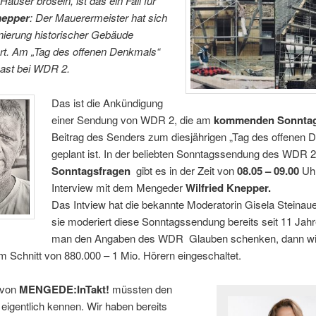
Häuser bröseln, ist das ein Fall für
nepper
: Der Mauerermeister hat sich
nierung historischer Gebäude
ert. Am „Tag des offenen Denkmals“
Gast bei WDR 2.
Das ist die Ankündigung
einer Sendung von WDR 2, die am
kommenden Sonnta
Beitrag des Senders zum diesjährigen „Tag des offenen 
geplant ist. In der beliebten Sonntagssendung des WDR 
Sonntagsfragen
gibt es in der Zeit von
08.05 – 09.00
Uhr
Interview mit dem Mengeder
Wilfried Knepper.
Das Intview hat die bekannte Moderatorin Gisela Steinaue
sie moderiert diese Sonntagssendung bereits seit 11 Jahr
man den Angaben des WDR Glauben schenken, dann wi
 Schnitt von 880.000 – 1 Mio. Hörern eingeschaltet.
 von
MENGEDE:InTakt!
müssten den
igentlich kennen. Wir haben bereits