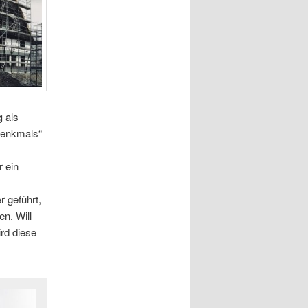
g
als
Denkmals“
2
 ein
r geführt,
en. Will
rd diese