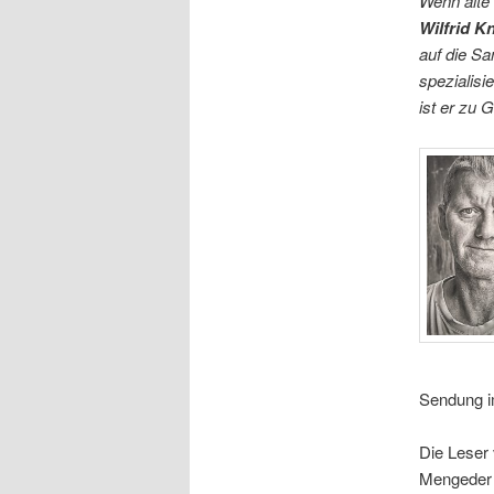
Wenn alte 
Wilfrid K
auf die Sa
spezialisi
ist er zu 
Sendung im
Die Leser
Mengeder e