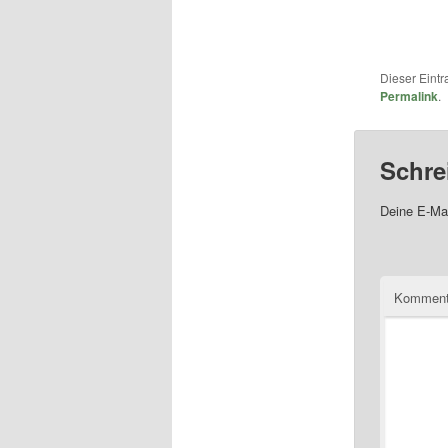
Dieser Eint
Permalink
.
Schre
Deine E-Mai
Komment