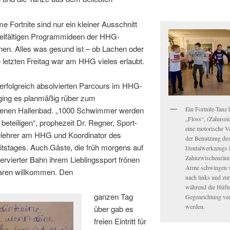
 Fortnite sind nur ein kleiner Ausschnitt
ielfältigen Programmideen der HHG-
nen. Alles was gesund ist – ob Lachen oder
 letzten Freitag war am HHG vieles erlaubt.
erfolgreich absolvierten Parcours im HHG-
ing es planmäßig rüber zum
Ein Fortnite-Tanz 
enen Hallenbad. „1000 Schwimmer werden
„Floss“, (Zahnseid
 beteiligen“, prophezeit Dr. Regner, Sport-
eine motorische V
lehrer am HHG und Koordinator des
der Benutzung de
tstages. Auch Gäste, die früh morgens auf
Dentalwerkzeugs 
Zahnzwischenräu
ervierter Bahn ihrem Lieblingssport frönen
Arme schwingen v
waren willkommen. Den
nach links und zu
während die Hüfte
ganzen Tag
Gegenrichtung ve
werden.
über gab es
freien Eintritt für