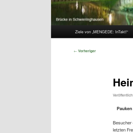
Hauptmenü
Ziele von „MENGEDE: InTakt!“
Beitragsnavigation
←
Vorheriger
Hei
Veröffentlic
Pauken 
Besucher 
letzten Fr