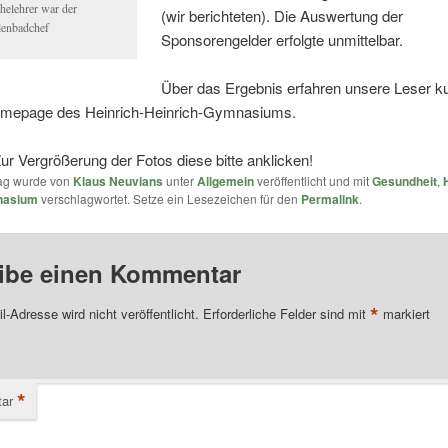
helehrer war der
(wir berichteten). Die Auswertung der
lenbadchef
Sponsorengelder erfolgte unmittelbar.
Über das Ergebnis erfahren unsere Leser kur
omepage des Heinrich-Heinrich-Gymnasiums.
ur Vergrößerung der Fotos diese bitte anklicken!
rag wurde von
Klaus Neuvians
unter
Allgemein
veröffentlicht und mit
Gesundheit
,
nasium
verschlagwortet. Setze ein Lesezeichen für den
Permalink
.
ibe einen Kommentar
*
l-Adresse wird nicht veröffentlicht.
Erforderliche Felder sind mit
markiert
*
ar