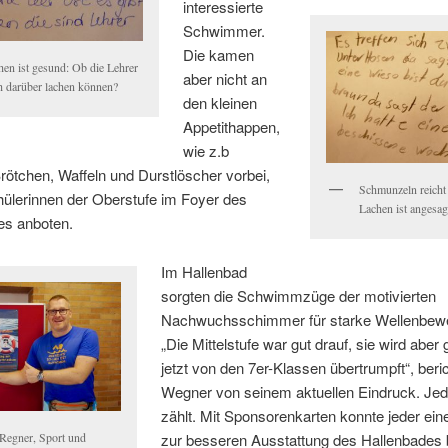
interessierte
Schwimmer.
Die kamen
hen ist gesund: Ob die Lehrer
aber nicht an
h darüber lachen können?
den kleinen
Appetithappen,
wie z.b
rötchen, Waffeln und Durstlöscher vorbei,
Schmunzeln reicht 
hülerinnen der Oberstufe im Foyer des
Lachen ist angesag
es anboten.
Im Hallenbad
sorgten die Schwimmzüge der motivierten
Nachwuchsschimmer für starke Wellenbew
„Die Mittelstufe war gut drauf, sie wird aber
jetzt von den 7er-Klassen übertrumpft“, beric
Wegner von seinem aktuellen Eindruck. Je
zählt. Mit Sponsorenkarten konnte jeder ein
zur besseren Ausstattung des Hallenbades 
 Regner, Sport und