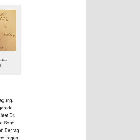
nicht –
t
egung.
 gerade
htet Dr.
de Bahn
en Beitrag
beitragen