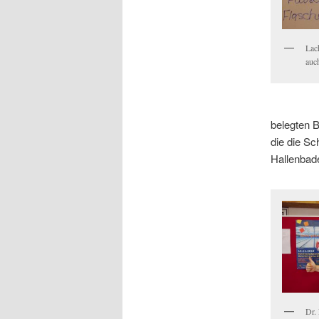
Lac
auc
belegten B
die die Sc
Hallenbad
Dr.