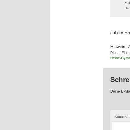
Mat
Hal
auf der H
Hinweis: Z
Dieser Eint
Heine-Gym
Schre
Deine E-Mai
Komment