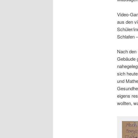
Video-Game
aus den v
Schüler/in
Schlafen –
Nach den 
Gebäude g
nahegeleg
sich heute
und Mathe
Gesundhei
eigens res
wollten, 