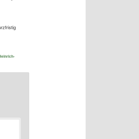
zfristig
Heinrich-