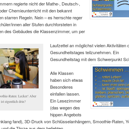
mern regierte nicht der Mathe-, Deutsch-,
oder Chemieunterricht mit den bekannt
en starren Regeln.
Nein – es herrschte reger
chüler/innen aller Stufen durchforsteten in
gen des Gebäudes die Klassenzimmer, um per
Laufzettel an möglichst vielen Aktivitäten 
Gesundheitstages teilzunehmen. Ein
Gesundheitstag mit dem Schwerpunkt S
Alle Klassen
haben sich etwas
Besonderes
einfallen lassen.
othie-Raten: Lecker! Aber
Ein Lesezimmer
ist eigentlich drin?
(das wegen des
hippen Angebots
nklang fand), 3D-Druck von Schlüsselanhängern, Smoothie-Raten, Y
und die Tänze aus dem beliebten