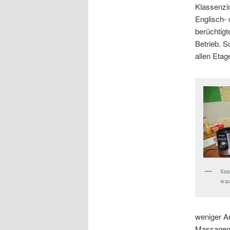
Klassenzim
Englisch- 
berüchtigt
Betrieb. S
allen Eta
Smo
was 
weniger A
Massagen 