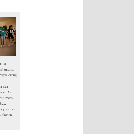
heißt
e) und ist
ergrößerung
s
in den
men: Die
on rechts
rück,
n jeweils in
rschoben