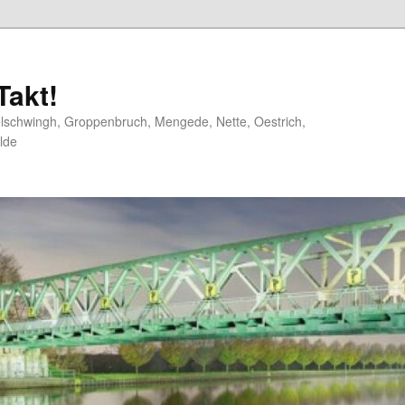
akt!
elschwingh, Groppenbruch, Mengede, Nette, Oestrich,
lde