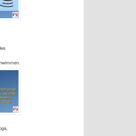
des
chwimmen.
oga,