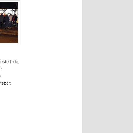
sterfilde
r
n
tszeit