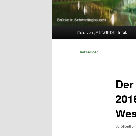
Hauptmenü
Ziele von „MENGEDE: InTakt!“
Beitragsnavigation
←
Vorheriger
Der
201
Wes
Veröffentlic