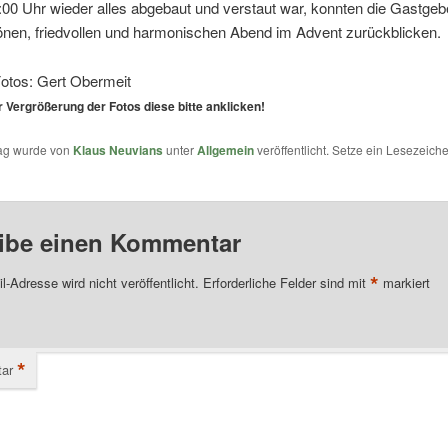
00 Uhr wieder alles abgebaut und verstaut war, konnten die Gastgeb
önen, friedvollen und harmonischen Abend im Advent zurückblicken.
Fotos: Gert Obermeit
r Vergrößerung der Fotos diese bitte anklicken!
rag wurde von
Klaus Neuvians
unter
Allgemein
veröffentlicht. Setze ein Lesezeich
ibe einen Kommentar
*
l-Adresse wird nicht veröffentlicht.
Erforderliche Felder sind mit
markiert
*
ar