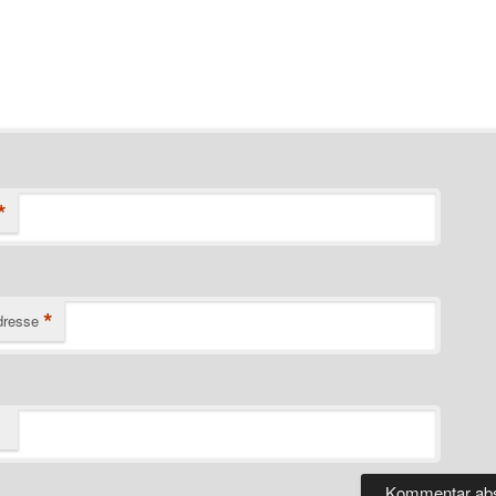
*
*
dresse