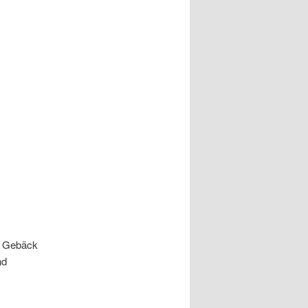
d Gebäck
nd
.