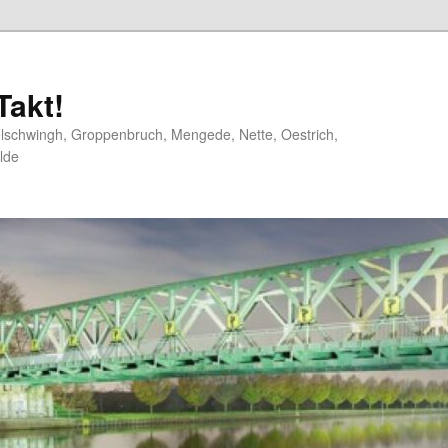
akt!
elschwingh, Groppenbruch, Mengede, Nette, Oestrich,
lde