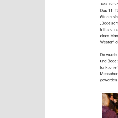
DAS TÜRCH
Das 11. T
öffnete si
„Bodelsch
trifft sich
eines Mon
Westerfil
Da wurde a
und Bodel
funktionie
Menschen 
geworden i