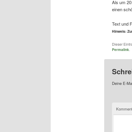
Als um 20:
einen sch
Text und 
Hinweis: Zu
Dieser Eint
Permalink
.
Schre
Deine E-Mai
Komment