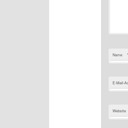
Name
E-Mail-A
Website