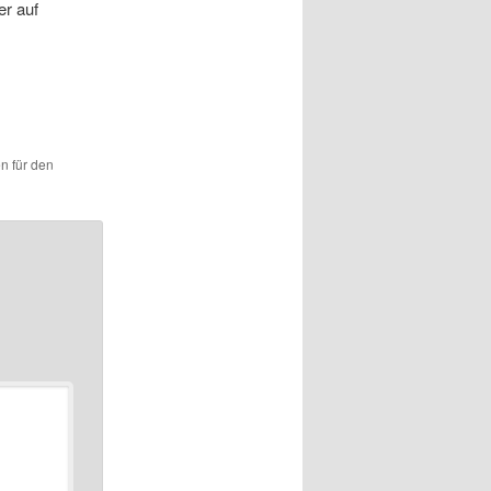
er auf
en für den