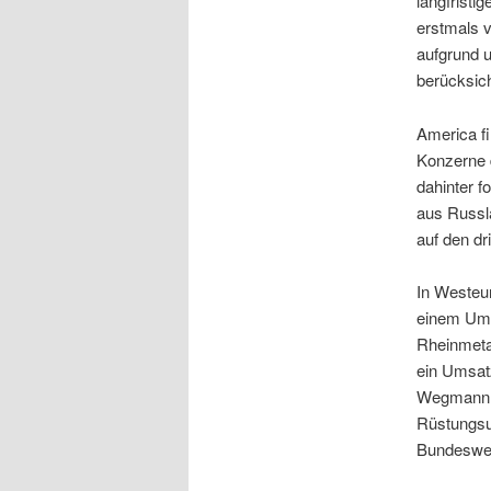
langfristi
erstmals v
aufgrund 
berücksich
America fi
Konzerne d
dahinter 
aus Russl
auf den dr
In Westeur
einem Umsa
Rheinmeta
ein Umsat
Wegmann z
Rüstungsu
Bundesweh