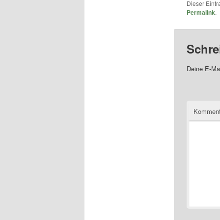
Dieser Eint
Permalink
.
Schre
Deine E-Mai
Komment