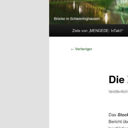
Hauptmenü
Ziele von „MENGEDE: InTakt!“
Beitragsnavigation
←
Vorheriger
Die
Veröffentlic
Das
Stock
Bericht üb