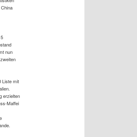
tistiken
 China
15
bstand
mt nun
 zweiten
 Liste mit
lien.
 erzielten
ss-Maffei
e
ande.