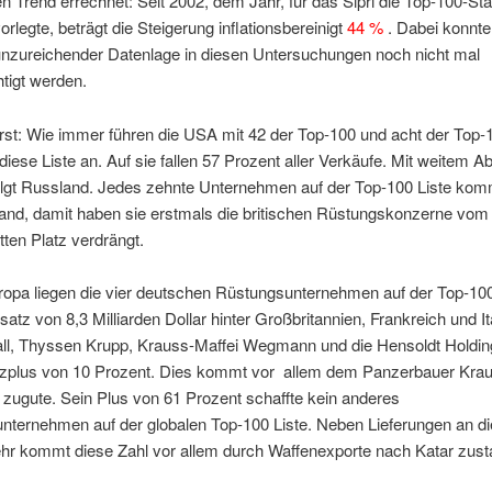
gen Trend errechnet: Seit 2002, dem Jahr, für das Sipri die Top-100-Sta
orlegte, beträgt die Steigerung inflationsbereinigt
44 %
.
Dabei konnte
unzureichender Datenlage in diesen Untersuchungen noch nicht mal
tigt werden.
rst: Wie immer führen die USA mit 42 der Top-100 und acht der Top-
iese Liste an. Auf sie fallen 57 Prozent aller Verkäufe. Mit weitem A
folgt Russland. Jedes zehnte Unternehmen auf der Top-100 Liste kom
and, damit haben sie erstmals die britischen Rüstungskonzerne vom
itten Platz verdrängt.
opa liegen die vier deutschen Rüstungsunternehmen auf der Top-100
tz von 8,3 Milliarden Dollar hinter Großbritannien, Frankreich und Ita
ll, Thyssen Krupp, Krauss-Maffei Wegmann und die Hensoldt Holding
zplus von 10 Prozent. Dies kommt vor allem dem Panzerbauer Krau
ugute. Sein Plus von 61 Prozent schaffte kein anderes
nternehmen auf der globalen Top-100 Liste. Neben Lieferungen an di
r kommt diese Zahl vor allem durch Waffenexporte nach Katar zust