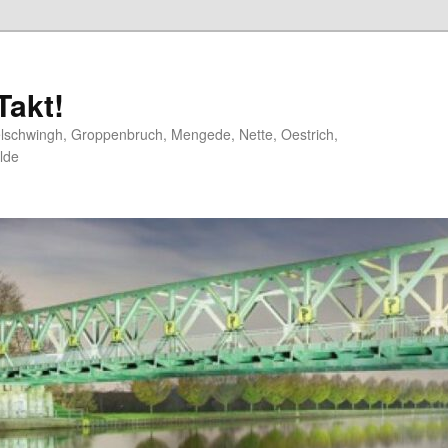
akt!
elschwingh, Groppenbruch, Mengede, Nette, Oestrich,
lde