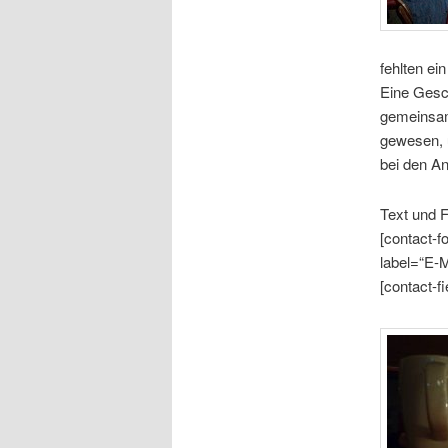
fehlten ei
Eine Gesch
gemeinsam
gewesen, 
bei den A
Text und 
[contact-f
label=“E-Ma
[contact-f