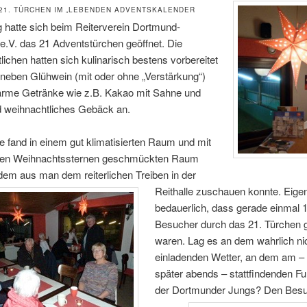
21. TÜRCHEN IM „LEBENDEN ADVENTSKALENDER
 hatte sich beim Reiterverein Dortmund-
 e.V. das 21 Adventstürchen geöffnet. Die
lichen hatten sich kulinarisch bestens vorbereitet
 neben Glühwein (mit oder ohne „Verstärkung“)
arme Getränke wie z.B. Kakao mit Sahne und
d weihnachtliches Gebäck an.
 fand in einem gut klimatisierten Raum und mit
ten Weihnachtssternen geschmückten Raum
 dem aus man dem reiterlichen Treiben in der
Reithalle zuschauen konnte.
Eigen
bedauerlich, dass gerade einmal 
Besucher durch das 21. Türchen
waren. Lag es an dem wahrlich ni
einladenden Wetter, an dem am – 
später abends – stattfindenden Fu
der Dortmunder Jungs?
Den Bes