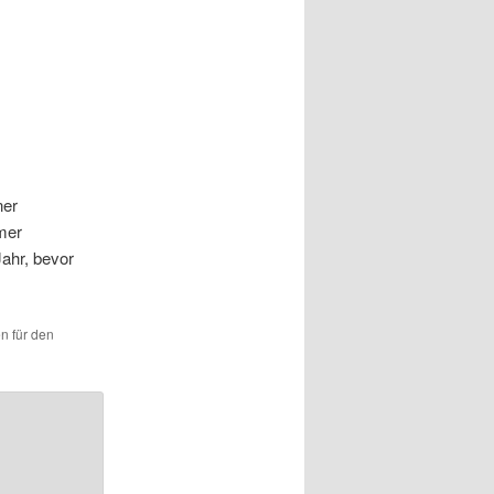
ner
mer
Jahr, bevor
en für den