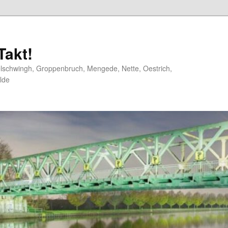
akt!
elschwingh, Groppenbruch, Mengede, Nette, Oestrich,
lde