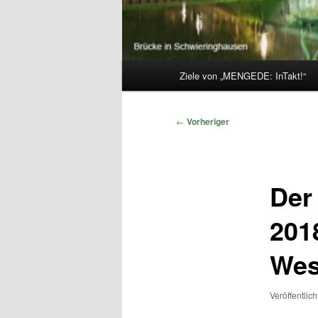
Hauptmenü
Ziele von „MENGEDE: InTakt!“
Beitragsnavigation
←
Vorheriger
Der
201
Wes
Veröffentlic