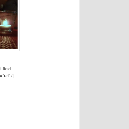
-field
“url“ /]