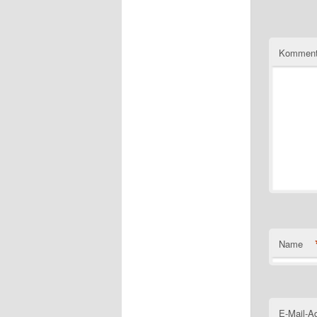
Komment
Name
E-Mail-A