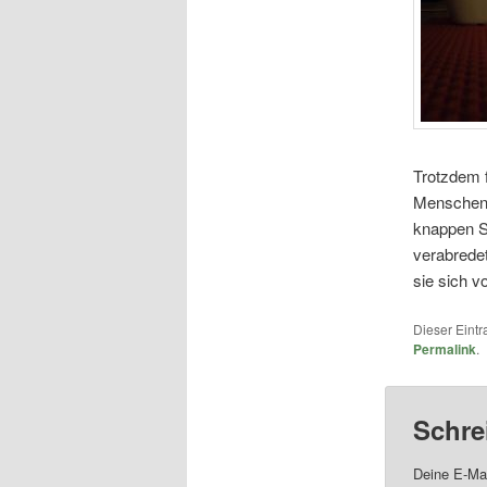
Trotzdem 
Menschen 
knappen St
verabredet
sie sich v
Dieser Eint
Permalink
.
Schre
Deine E-Mai