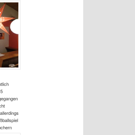
tlich
15
 gegangen
cht
allerdings
ßballspiel
uchern