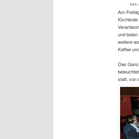
DAS 
Am Freitag
Kirchlinde
Verantwort
und boten
weitere w
Kaffee un
Das Ganze
beleuchte
statt, von