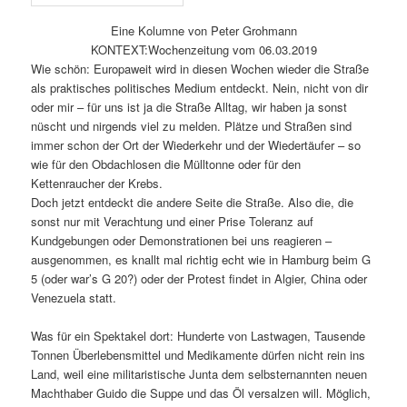
Eine Kolumne von Peter Grohmann
KONTEXT:Wochenzeitung vom 06.03.2019
Wie schön: Europaweit wird in diesen Wochen wieder die Straße
als praktisches politisches Medium entdeckt. Nein, nicht von dir
oder mir – für uns ist ja die Straße Alltag, wir haben ja sonst
nüscht und nirgends viel zu melden. Plätze und Straßen sind
immer schon der Ort der Wiederkehr und der Wiedertäufer – so
wie für den Obdachlosen die Mülltonne oder für den
Kettenraucher der Krebs.
Doch jetzt entdeckt die andere Seite die Straße. Also die, die
sonst nur mit Verachtung und einer Prise Toleranz auf
Kundgebungen oder Demonstrationen bei uns reagieren –
ausgenommen, es knallt mal richtig echt wie in Hamburg beim G
5 (oder war’s G 20?) oder der Protest findet in Algier, China oder
Venezuela statt.
Was für ein Spektakel dort: Hunderte von Lastwagen, Tausende
Tonnen Überlebensmittel und Medikamente dürfen nicht rein ins
Land, weil eine militaristische Junta dem selbsternannten neuen
Machthaber Guido die Suppe und das Öl versalzen will. Möglich,