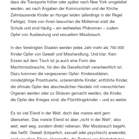
dass die Transporte früher oder später nach New York umgeleitet
werden, wo nach Angaben der Kommunisten und der Kirche
Zehntausende Kinder an Hunger leiden (allerdings in der Regel
Farbige). Viele von ihnen besuchen die Mülleimer statt die
Schule und sind häufig – ein weltweites Phänomen – zudem
Opfer von Ausbeutung und sexuellem Missbrauch.
In den Vereinigten Staaten werden jedes Jahr mehr als 700 000
Kinder Opfer von Gewalt und Misshandlung. Und klar: Kein
Essen auf dem Tisch ist ja auch eine Form des
Machtmissbrauchs, für den die Gesellschaft verantwortlich ist.
Dazu kommen die vergessenen Opfer: Kindersoldaten,
minderjährige Prostituierte, unterernährte Kinder; entführte Kinder,
die oftmals Opfer des abscheulichen Handels mit menschlichen
Organen werden oder zu Sklaven gemacht werden; die Kinder,
die Opfer des Krieges sind; die Flüchtlingskinder – und so weiter.
Es ist viel Elend in der Welt, doch das meiste wird gern
übersehen. Das meiste Elend ist aber „nicht in der Welt“, also
weit, weit weg, sondern direkt nebenan: Wer Missbrauch begeht,
das heißt: Gewalt (körperlich, sexuell oder psychisch) anwendet,
sind vor allem Eltern, Verwandte, die Partner von Kinderbräuten,