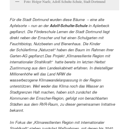
Foto: Holger Naefe, Adolf-Schulte-Schule, Stadt Dortmund
Für die Stadt Dortmund wurden diese Bäume – eine alte
Apfelsorte – nun an der
Adolf-Schulte-Schule
in Aplerbeck
gepflanzt. Die Förderschule Lernen der Stadt Dortmund liegt
direkt neben der Emscher und hat einen Schulgarten mit
Feuchtbiotop, Nutzbeeten und Bienenhaus. Die Kinder
der Schülerfirma „Naturzeit“ haben den Baum im Rahmen ihrer
Garten-AG gepflanzt.
Das Projekt „Klimaresiliente Region mit
internationaler Strahlkraft“ hatte bereits im letzten Herbst
Zustimmung aus dem Landeskabinett erfahren. In dreistelliger
Millionenhöhe will das Land NRW die
wasserbezogene Klimawandelanpassung in der Region
unterstützen. Weil weder das Klima noch das Wasser an
Stadtgrenzen Halt machen, haben sich zunächst die
Kommunen der Emscher-Region, gefolgt von benachbarten
Städten aus dem RVR-Raum, zu dieser gemeinsamen Initiative
bekannt.
Im Fokus der „Klimaresilienten Region mit internationaler
Strahlkraft“ stehen zunächst Maßnahmen, mit denen bis 2040