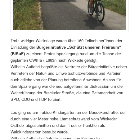
Trotz widriger Wetterlage waren über 160 Teilnehmer*innen der
Einladung der
Bürgerinitiative „Schützt unseren Freiraum“
(BISuF)
zu einem Protestspaziergang rund um die Trasse der
geplanten OWIIIa / L663n nach Wickede gefolgt.
Wilhelm Auffahrt begrüßte als Vertreter der Bürgerinitiative neben
Vertretern der Natur- und Umweltschutzverbände und Parteien
auch etliche von der Planung betroffene Anwohner. Anlass für
den Spaziergang war die neu aufgeflammte Diskussion um die
Weiterführung der Brackeler Straße, die eine Ratsmehrheit von
SPD, CDU und FDP forciert.
Los ging es am Fabido-Kindergarten an der Baedekerstraße, der
durch eine vier Meter hohe Lärmschutzwand vom Wickeder
Ostholz abgeschnitten und damit seiner Funktion als
Waldkindergarten beraubt würde.
Wilhelm Auffahrt erläuterte anhand von Karten die