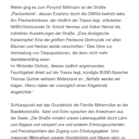
Weiter ging es zum Ponyhof Möllmann an der Straße
„Pleckenbrink“, dessen Existenz durch die OWIIIa bedroht wäre.
Am Pleckenbrinksee, der nördlich der Trasse liegt, erläuterten
NABU-Vorsitzender Dr. Kristof Hennies und Volker Heimel die
indirekten Auswirkungen der Straße.
„Eine ökologische
Katastrophe! Eine der größten Freiräume Dortmunds mit alten
Bäumen und Hecken würde zerschnitten.“
Dies führe zur
Verinselung von Tierpopulationen, die dann nicht mehr
überlebensfähig seien.
Im Wickeder Ostholz, dessen südlich angrenzendes
Feuchtgebiet direkt auf der Trasse liegt, kündigte BUND-Sprecher
Thomas Quittek weiteren Widerstand an:
„Notfalls werden wir
klagen. Hierzu haben wir vorsorglich einen Klagefonds
eingerichtet.
“
Schlusspunkt war das Grundstück der Familie Mittermüller an der
Baedekerstraße. Vater und Sohn sprachen den Anwohnern aus
der Seele:
„Die Straße mindert unsere Lebensqualität durch Lärm
und Abgase und versperrt uns und anderen Erholungsuchenden
und Freizeitsportlern den Zugang zum Erholungsgebiet. Vom
massiven Wertverlust unserer Grundstücke und Häuser ganz zu