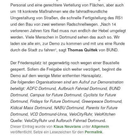
Personal und eine gerechtere Verteilung von Flächen, aber auch
um 18 konkrete Maßnahmen wie die fahrradfreundliche
Umgestaltung von Straßen, die schnelle Fertigstellung des RS1
und den Bau von zwei weiteren Radschnellwegen. „Nach 14
verlorenen Jahren fürs Rad muss nun endlich der Hebel umgelegt
werden. Viele Menschen in Dortmund sehen das auch so. Wir
laden sie alle ein, zur Demo zu kommen und mit uns eine Runde
durch die Stadt zu fahren“, sagt
Thomas Quittek
von BUND.
Der Friedensplatz ist gegenwärtig noch wegen einer Baustelle
gesperrt. Sofern die Freigabe sich weiter verzögert, beginnt die
Demo auf dem wenige Meter entfernten Hansaplatz.
Die folgenden Organisationen sind am Aufruf zur Demonstration
beteiligt: ADFC Dortmund, Aufbruch Fahrrad Dortmund, BUND
Dortmund, Campus for Future Dortmund, Cyclists for Future
Dortmund, Fridays for Future Dortmund, Greenpeace Dortmund,
Kidical Mass Dortmund, NABU Dortmund, Parents for Future
Dortmund, VCD Dortmund-Unna, VeloCityRuhr, VeloKitchen
Quelle: VeloCityRuhr und Aufbruch Fahrrad Dortmund.
Dieser Eintrag wurde von
Klaus Neuvians
unter
Allgemein
veröffentlicht. Setze ein Lesezeichen für den
Permalink
.