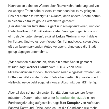
Nach vielen schönen Worten über Radverkehrsförderung und viel
zu wenigen Taten habe er 2019 immer noch bei 10 % gelegen.
Das sei einfach zu wenig für 14 Jahre, denn andere Städte hätten
in diesem Zeitraum große Fortschritte gemacht.
„Der Ausbau der Infrastruktur geht nur schleppend voran, und der
Radschnellweg RS1 mit seinen vielen Verzögerungen ist da nur
ein Beispiel unter vielen“, ergänzt
Lukas Weimann
von Fridays
for Future. Und wo es doch Wege fürs Fahrrad gebe, seien diese
oft von falsch parkenden Autos versperrt, ohne dass die Stadt
genug dagegen unternehme.
„Wir erkennen durchaus an, dass ein erster Schritt gemacht
wurde“, sagt
Werner Blanke
vom ADFC. Zehn neue
Mitarbeiter*innen für den Radverkehr seien eingestellt worden, ein
Drittel des Walls solle für den Radverkehr ertüchtigt werden und
vielleicht werde bald sogar ein kurzer Abschnitt des RS1 fertig.
Aber all das sei nur ein erster Schritt, dem nun weitere folgen
müssten. „Darum haben wir unter
fahrradwende-jetzt.de
einen
Forderungskatalog aufgestellt“, sagt
Max Kumpfer
von Aufbruch
Fahrrad Dortmund. Dabei gehe es um die Grundlagen wie mehr