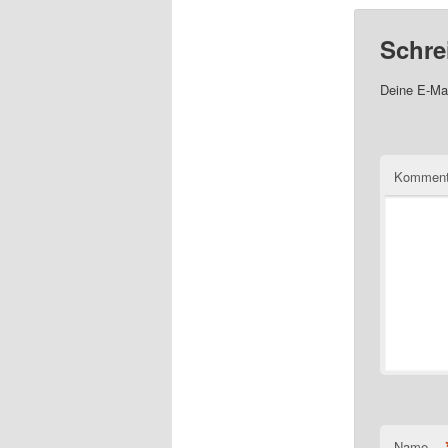
Schre
Deine E-Mai
Komment
Name