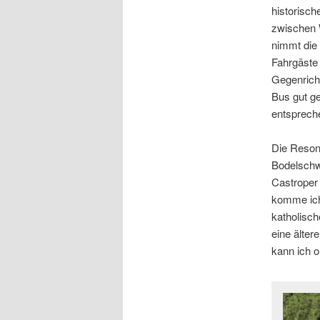
historisc
zwischen 
nimmt die 
Fahrgäste
Gegenricht
Bus gut ge
entsprech
Die Reson
Bodelschw
Castroper 
komme ich
katholisch
eine älter
kann ich 