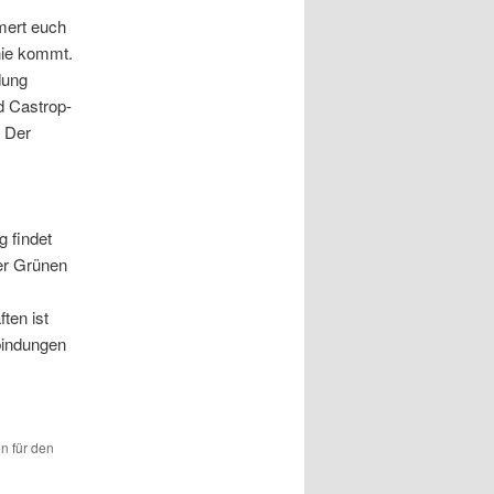
mert euch
nie kommt.
dung
d Castrop-
. Der
 findet
er Grünen
ten ist
bindungen
en für den