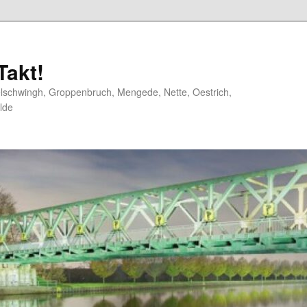
akt!
elschwingh, Groppenbruch, Mengede, Nette, Oestrich,
lde