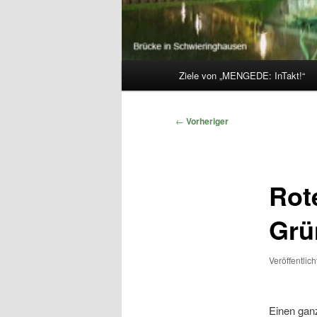
Hauptmenü
Ziele von „MENGEDE: InTakt!“
Beitragsnavigation
←
Vorheriger
Rot
Grü
Veröffentlic
Einen gan