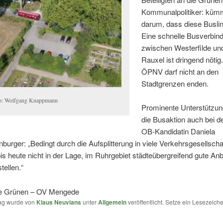
Kommunalpolitiker: küm
darum, dass diese Busli
Eine schnelle Busverbin
zwischen Westerfilde un
Rauxel ist dringend nötig
ÖPNV darf nicht an den
Stadtgrenzen enden.
o: Wolfgang Knappmann
Prominente Unterstützung
die Busaktion auch bei d
OB-Kandidatin Daniela
urger: „Bedingt durch die Aufsplitterung in viele Verkehrsgesellschaf
s heute nicht in der Lage, im Ruhrgebiet städteübergreifend gute An
tellen.“
ie Grünen – OV Mengede
rag wurde von
Klaus Neuvians
unter
Allgemein
veröffentlicht. Setze ein Lesezeich