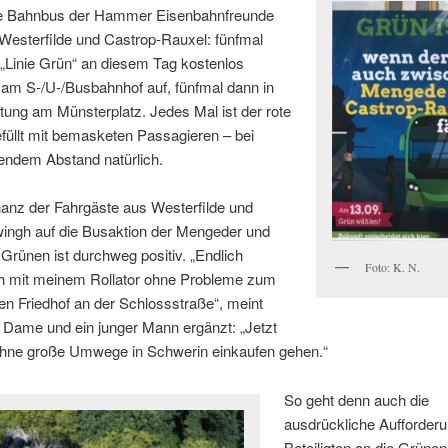
he Bahnbus der Hammer Eisenbahnfreunde
Westerfilde und Castrop-Rauxel: fünfmal
„Linie Grün“ an diesem Tag kostenlos
 am S-/U-/Busbahnhof auf, fünfmal dann in
ung am Münsterplatz. Jedes Mal ist der rote
füllt mit bemasketen Passagieren – bei
endem Abstand natürlich.
anz der Fahrgäste aus Westerfilde und
ingh auf die Busaktion der Mengeder und
Grünen ist durchweg positiv. „Endlich
Foto: K. N.
 mit meinem Rollator ohne Probleme zum
en Friedhof an der Schlossstraße“, meint
e Dame und ein junger Mann ergänzt: „Jetzt
ohne große Umwege in Schwerin einkaufen gehen.“
So geht denn auch die
ausdrückliche Aufforderu
Beteiligten an die Grünen