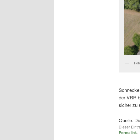
Fot
Schneckenb
der VRR bi
sicher zu s
Quelle: D
Dieser Eint
Permalink
.