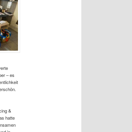
erte
er – es
ntlichkeit
perschön.
cing &
as hatte
einsamen
und in