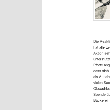
Die Reakti
hat alle E
Aktion seh
unterstütz
Pforte ab
dass sich 
als Annahm
vielen Sa
Obdachlos
Spende übe
Bäckerei.