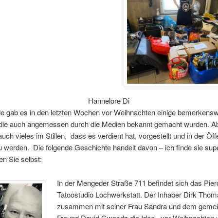
Hannelore Di
e gab es in den letzten Wochen vor Weihnachten einige bemerkensw
 die auch angemessen durch die Medien bekannt gemacht wurden. Ab
auch vieles im Stillen,
dass es verdient hat, vorgestellt und in der Öffe
u werden.
Die folgende Geschichte handelt davon – ich finde sie su
len Sie selbst:
In der Mengeder Straße 711 befindet sich das Pier
Tatoostudio Lochwerkstatt. Der Inhaber Dirk Thom
zusammen mit seiner Frau Sandra und dem gem
Freund David Gwosdz die Idee,
vor Weihnachten 