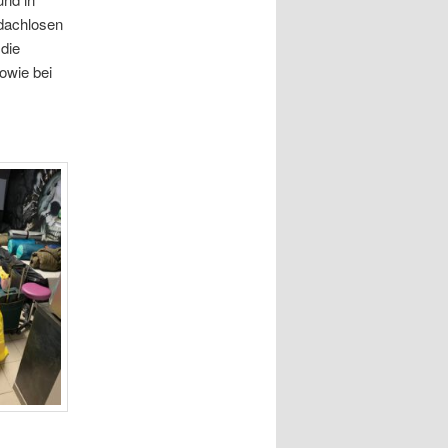
bdachlosen
die
owie bei