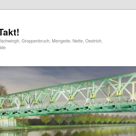
akt!
elschwingh, Groppenbruch, Mengede, Nette, Oestrich,
lde