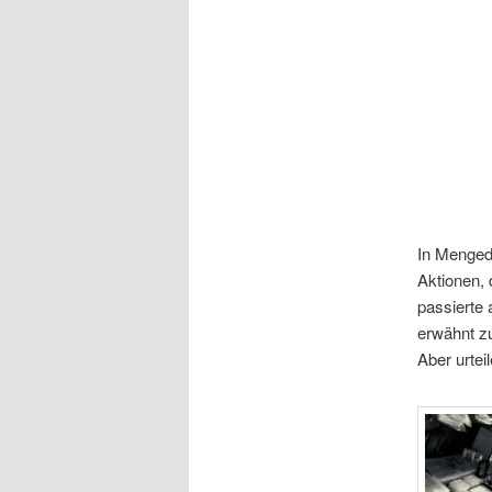
In Menged
Aktionen,
passierte 
erwähnt z
Aber urtei