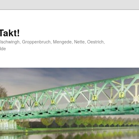
akt!
elschwingh, Groppenbruch, Mengede, Nette, Oestrich,
lde