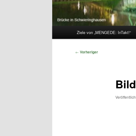
Hauptmenü
Ziele von „MENGEDE: InTakt!“
Beitragsnavigation
←
Vorheriger
Bil
Veröffentlic