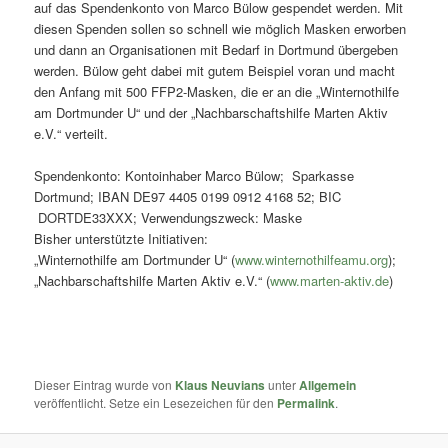
auf das Spendenkonto von Marco Bülow gespendet werden. Mit
diesen Spenden sollen so schnell wie möglich Masken erworben
und dann an Organisationen mit Bedarf in Dortmund übergeben
werden. Bülow geht dabei mit gutem Beispiel voran und macht
den Anfang mit 500 FFP2-Masken, die er an die „Winternothilfe
am Dortmunder U“ und der „Nachbarschaftshilfe Marten Aktiv
e.V.“ verteilt.​
Spendenkonto: Kontoinhaber Marco Bülow; Sparkasse
Dortmund; IBAN DE97 4405 0199 0912 4168 52; BIC
DORTDE33XXX; Verwendungszweck: Maske
Bisher unterstützte Initiativen:
„Winternothilfe am Dortmunder U“ (
www.winternothilfeamu.org
);
„Nachbarschaftshilfe Marten Aktiv e.V.“ (
www.marten-aktiv.de
)
Dieser Eintrag wurde von
Klaus Neuvians
unter
Allgemein
veröffentlicht. Setze ein Lesezeichen für den
Permalink
.