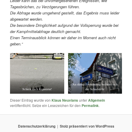
Leider kann das bei unvorhergesehenen Ereignissen, wie
Tagesbrüchen, zu Verzögerungen führen.
Die Abfrage wurde umgehend gestellt, das Ergebnis muss leider
abgewartet werden.
Die besondere Dringlichkeit aufgrund der Vollsperrung wurde bei
der Kampfmittelabfrage deutlich gemacht.
Einen Terminausblick können wir daher im Moment auch nicht
geben.“
An dieser Einmündung befindet sich
Schreit nach Reparatur!
die Schadstelle
Dieser Eintrag wurde von
Klaus Neuvians
unter
Allgemein
veröffentlicht. Setze ein Lesezeichen für den
Permalink
.
Datenschutzerklärung
Stolz präsentiert von WordPress