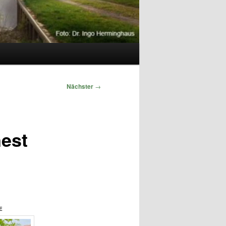
Nächster
→
nest
E