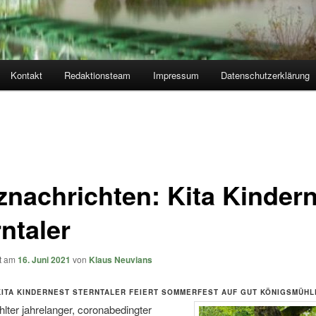
Kontakt
Redaktionsteam
Impressum
Datenschutzerklärung
znachrichten: Kita Kinder
ntaler
ht am
16. Juni 2021
von
Klaus Neuvians
KITA KINDERNEST STERNTALER FEIERT SOMMERFEST AUF GUT KÖNIGSMÜHL
lter jahrelanger, coronabedingter