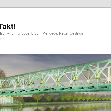
akt!
elschwingh, Groppenbruch, Mengede, Nette, Oestrich,
lde