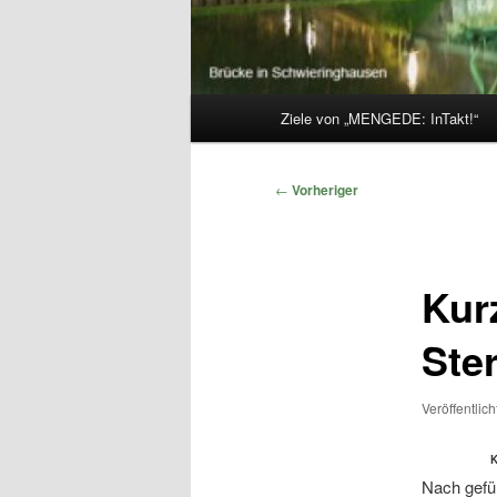
Hauptmenü
Ziele von „MENGEDE: InTakt!“
Beitragsnavigation
←
Vorheriger
Kur
Ster
Veröffentlic
Nach gefüh