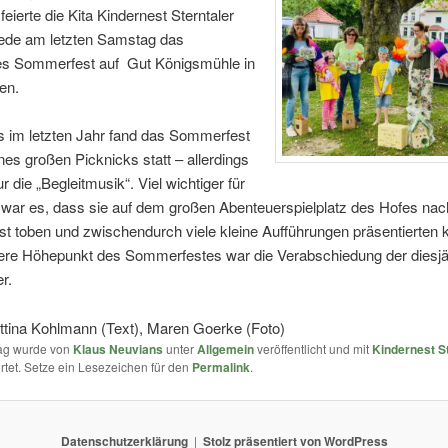
feierte die Kita Kindernest Sterntaler
de am letzten Samstag das
ges Sommerfest auf Gut Königsmühle in
en.
s im letzten Jahr fand das Sommerfest
nes großen Picknicks statt – allerdings
r die „Begleitmusik“. Viel wichtiger für
 war es, dass sie auf dem großen Abenteuerspielplatz des Hofes nac
t toben und zwischendurch viele kleine Aufführungen präsentierten 
ere Höhepunkt des Sommerfestes war die Verabschiedung der diesjä
r.
ttina Kohlmann (Text), Maren Goerke (Foto)
rag wurde von
Klaus Neuvians
unter
Allgemein
veröffentlicht und mit
Kindernest S
tet. Setze ein Lesezeichen für den
Permalink
.
Datenschutzerklärung
Stolz präsentiert von WordPress