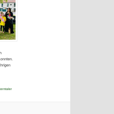
h
konnten.
hrigen
terntaler