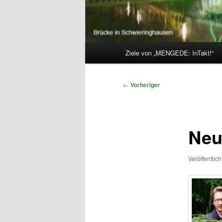
Hauptmenü
Ziele von „MENGEDE: InTakt!“
Beitragsnavigation
←
Vorheriger
Neu
Veröffentlic