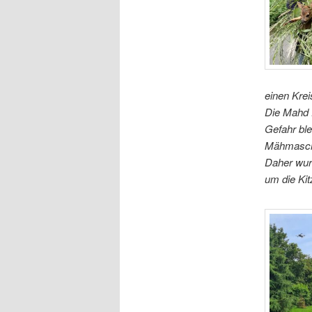
einen Krei
Die Mahd fä
Gefahr ble
Mähmaschi
Daher wur
um die Ki