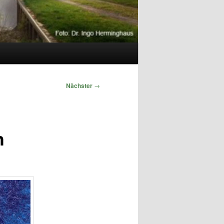
Nächster
→
h