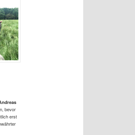
Andreas
n, bevor
lich erst
ewährter