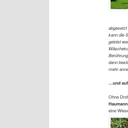
abgesetzt 
kann die S
gelotst w
Wäschekor
Berührung
dann bestü
mehr ann
…und auf
Ohne Drohn
Haumann
eine Wiese