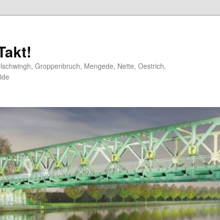
akt!
elschwingh, Groppenbruch, Mengede, Nette, Oestrich,
lde