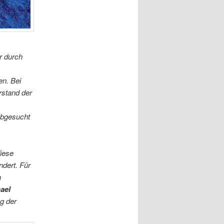
r durch
en. Bei
rstand der
abgesucht
iese
ndert. Für
a
ael
g der