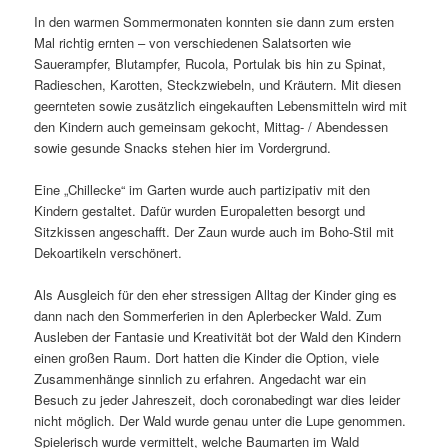
In den warmen Sommermonaten konnten sie dann zum ersten
Mal richtig ernten – von verschiedenen Salatsorten wie
Sauerampfer, Blutampfer, Rucola, Portulak bis hin zu Spinat,
Radieschen, Karotten, Steckzwiebeln, und Kräutern. Mit diesen
geernteten sowie zusätzlich eingekauften Lebensmitteln wird mit
den Kindern auch gemeinsam gekocht, Mittag- / Abendessen
sowie gesunde Snacks stehen hier im Vordergrund.
Eine „Chillecke“ im Garten wurde auch partizipativ mit den
Kindern gestaltet. Dafür wurden Europaletten besorgt und
Sitzkissen angeschafft. Der Zaun wurde auch im Boho-Stil mit
Dekoartikeln verschönert.
Als Ausgleich für den eher stressigen Alltag der Kinder ging es
dann nach den Sommerferien in den Aplerbecker Wald. Zum
Ausleben der Fantasie und Kreativität bot der Wald den Kindern
einen großen Raum. Dort hatten die Kinder die Option, viele
Zusammenhänge sinnlich zu erfahren. Angedacht war ein
Besuch zu jeder Jahreszeit, doch coronabedingt war dies leider
nicht möglich. Der Wald wurde genau unter die Lupe genommen.
Spielerisch wurde vermittelt, welche Baumarten im Wald