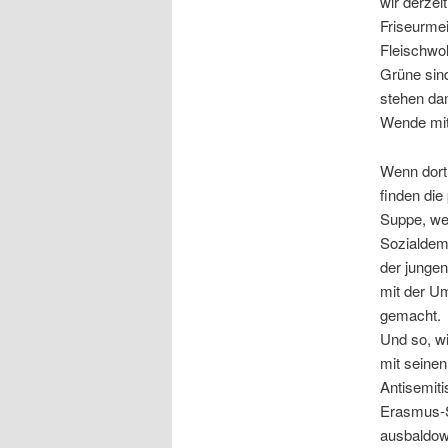
wir derzei
Friseurmei
Fleischwol
Grüne sin
stehen dam
Wende mit
Wenn dort 
finden die
Suppe, wei
Sozialdemo
der jungen
mit der U
gemacht.
Und so, wi
mit seinen
Antisemiti
Erasmus-S
ausbaldow