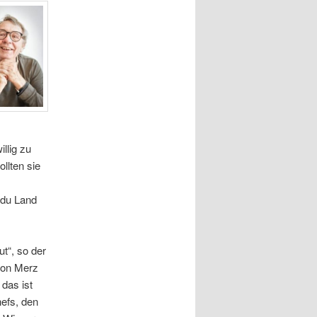
llig zu
llten sie
 du Land
t“, so der
von Merz
das ist
hefs, den