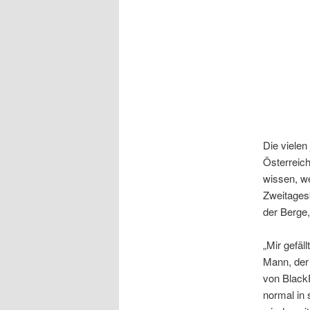
Die vielen
Österreic
wissen, we
Zweitages
der Berge,
„Mir gefä
Mann, der 
von BlackR
normal in 