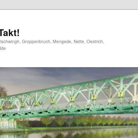
akt!
elschwingh, Groppenbruch, Mengede, Nette, Oestrich,
lde