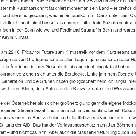
t in Europa haben,“ sagte Friedrich Merz am 2.5.2020 in der ZEIT. De
ster mit Kurzhaarschnitt faschiert momentan sein Land – er dreht’s 
f und alle sind gespannt, was hinten rauskommt. Ganz unter uns: Ös
d vielleicht auch nicht besser als unsere – alles freie Sozialdemokrate
isch in der Eckn wie weiland Ferdinand Strumpf in Berlin und warten
 Kevin Künast.
am 22.10. Friday for Future zum Klimastreik vor dem Kanzleramt aufr
 progressiven Großsprecher aus allen Lagern ganz sicher ein paar Ha
l sie Ähnliches in ihrer Geschichte bislang nicht hingekriegt haben.
kraten verziehen sich unter die Bettdecke, Linke jammern über die
 Generation und die Grünen haben großgoschert heimlich längst ihre
mwelt, dem Klima, dem Auto und den Schwarzmalern und Weisswäs
e der Österreicher als solcher großherzig und gern die eigene Indokt
 eigenen Steuern bezahlt, ist man auch in Deutschland bereit, Rass
smus wieder ins Boot zu holen und staatlich zu subventionieren – etw
tiftung der AfD. Das hat der Verfassungsschutzmann Jan Böhmer
ert – und nicht das Amt. Aber auch die Massen-Irreführung durch „