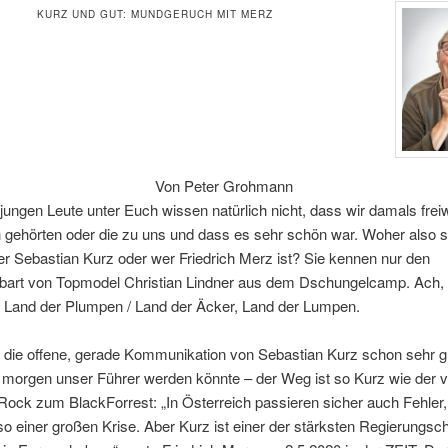
KURZ UND GUT: MUNDGERUCH MIT MERZ
Von Peter Grohmann
 jungen Leute unter Euch wissen natürlich nicht, dass wir damals freiwi
h gehörten oder die zu uns und dass es sehr schön war. Woher also so
r Sebastian Kurz oder wer Friedrich Merz ist? Sie kennen nur den
bart von Topmodel Christian Lindner aus dem Dschungelcamp. Ach,
 Land der Plumpen / Land der Äcker, Land der Lumpen.
llt die offene, gerade Kommunikation von Sebastian Kurz schon sehr gu
morgen unser Führer werden könnte – der Weg ist so Kurz wie der 
ock zum BlackForrest: „In Österreich passieren sicher auch Fehler, 
so einer großen Krise. Aber Kurz ist einer der stärksten Regierungsc