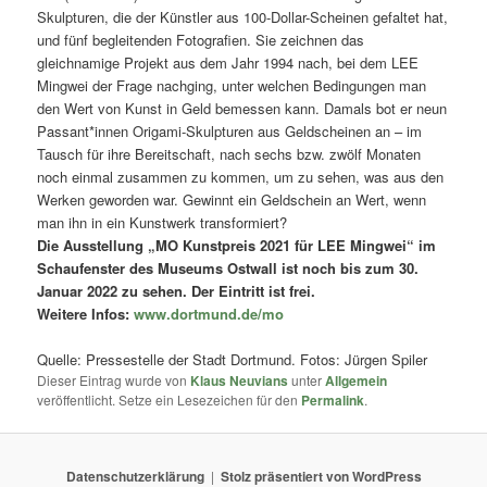
Skulpturen, die der Künstler aus 100-Dollar-Scheinen gefaltet hat,
und fünf begleitenden Fotografien. Sie zeichnen das
gleichnamige Projekt aus dem Jahr 1994 nach, bei dem LEE
Mingwei der Frage nachging, unter welchen Bedingungen man
den Wert von Kunst in Geld bemessen kann. Damals bot er neun
Passant*innen Origami-Skulpturen aus Geldscheinen an – im
Tausch für ihre Bereitschaft, nach sechs bzw. zwölf Monaten
noch einmal zusammen zu kommen, um zu sehen, was aus den
Werken geworden war. Gewinnt ein Geldschein an Wert, wenn
man ihn in ein Kunstwerk transformiert?
Die Ausstellung „MO Kunstpreis 2021 für LEE Mingwei“ im
Schaufenster des Museums Ostwall ist noch bis zum 30.
Januar 2022 zu sehen. Der Eintritt ist frei.
Weitere Infos:
www.dortmund.de/mo
Quelle: Pressestelle der Stadt Dortmund. Fotos: Jürgen Spiler
Dieser Eintrag wurde von
Klaus Neuvians
unter
Allgemein
veröffentlicht. Setze ein Lesezeichen für den
Permalink
.
Datenschutzerklärung
Stolz präsentiert von WordPress