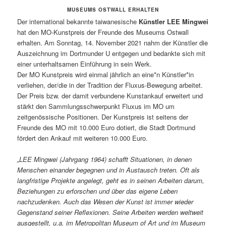
MUSEUMS OSTWALL ERHALTEN
Der international bekannte taiwanesische
Künstler LEE Mingwei
hat den MO-Kunstpreis der Freunde des Museums Ostwall
erhalten. Am Sonntag, 14. November 2021 nahm der Künstler die
Auszeichnung im Dortmunder U entgegen und bedankte sich mit
einer unterhaltsamen Einführung in sein Werk.
Der MO Kunstpreis wird einmal jährlich an eine*n Künstler*in
verliehen, der/die in der Tradition der Fluxus-Bewegung arbeitet.
Der Preis bzw. der damit verbundene Kunstankauf erweitert und
stärkt den Sammlungsschwerpunkt Fluxus im MO um
zeitgenössische Positionen. Der Kunstpreis ist seitens der
Freunde des MO mit 10.000 Euro dotiert, die Stadt Dortmund
fördert den Ankauf mit weiteren 10.000 Euro.
„LEE Mingwei (Jahrgang 1964) schafft Situationen, in denen
Menschen einander begegnen und in Austausch treten. Oft als
langfristige Projekte angelegt, geht es in seinen Arbeiten darum,
Beziehungen zu erforschen und über das eigene Leben
nachzudenken. Auch das Wesen der Kunst ist immer wieder
Gegenstand seiner Reflexionen. Seine Arbeiten werden weltweit
ausgestellt, u.a. im Metropolitan Museum of Art und im Museum