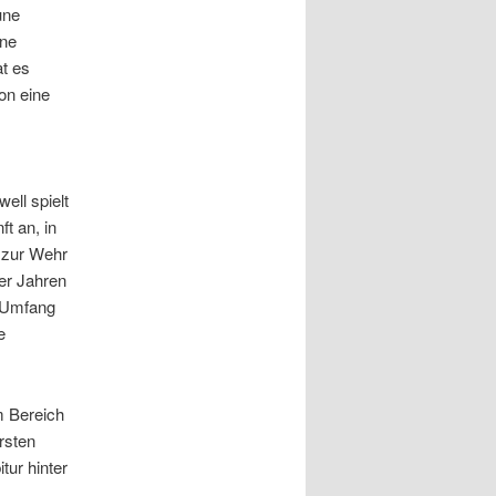
une
ine
t es
on eine
well spielt
t an, in
 zur Wehr
ger Jahren
m Umfang
e
m Bereich
rsten
ur hinter