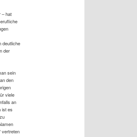
 – hat
erufliche
ungen
 deutliche
n der
man sein
 an den
hrigen
ür viele
nfalls an
 ist es
 zu
e Namen
 vertreten