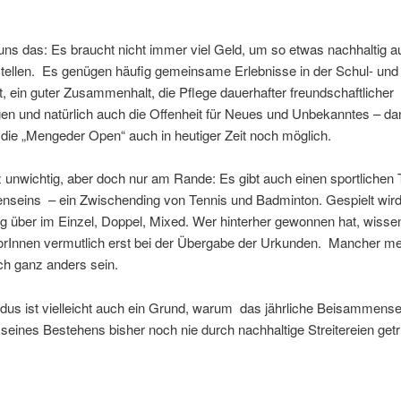
uns das: Es braucht nicht immer viel Geld, um so etwas nachhaltig au
tellen.
Es genügen häufig gemeinsame Erlebnisse in der Schul- und
, ein guter Zusammenhalt, die Pflege dauerhafter freundschaftlicher
n und natürlich auch die Offenheit für Neues und Unbekanntes – dan
die „Mengeder Open“ auch in heutiger Zeit noch möglich.
 unwichtig, aber doch nur am Rande: Es gibt auch einen sportlichen T
seins – ein Zwischending von Tennis und Badminton. Gespielt wir
 über im Einzel, Doppel, Mixed. Wer hinterher gewonnen hat, wissen
orInnen vermutlich erst bei der Übergabe der Urkunden. Mancher mei
ch ganz anders sein.
us ist vielleicht auch ein Grund, warum das jährliche Beisammense
seines Bestehens bisher noch nie durch nachhaltige Streitereien get