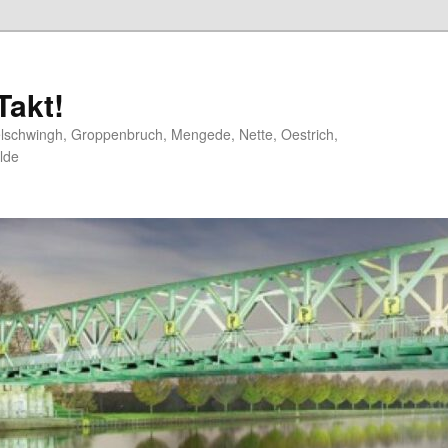
akt!
elschwingh, Groppenbruch, Mengede, Nette, Oestrich,
lde