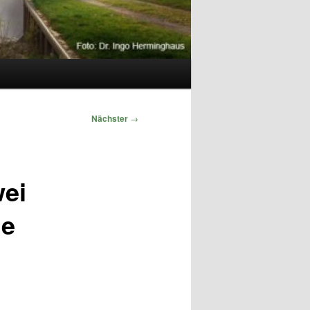
Nächster
→
ei
ie