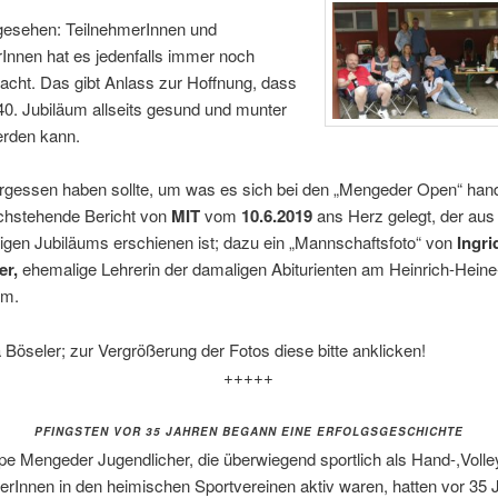
esehen: TeilnehmerInnen und
Innen hat es jedenfalls immer noch
cht. Das gibt Anlass zur Hoffnung, dass
0. Jubiläum allseits gesund und munter
erden kann.
rgessen haben sollte, um was es sich bei den „Mengeder Open“ han
achstehende Bericht von
MIT
vom
10.6.2019
ans Herz gelegt, der aus
igen Jubiläums erschienen ist; dazu ein „Mannschaftsfoto“ von
Ingri
er,
ehemalige Lehrerin der damaligen Abiturienten am Heinrich-Heine
m.
a Böseler; zur Vergrößerung der Fotos diese bitte anklicken!
+++++
PFINGSTEN VOR 35 JAHREN BEGANN EINE ERFOLGSGESCHICHTE
e Mengeder Jugendlicher, die überwiegend sportlich als Hand-,Volle
erInnen in den heimischen Sportvereinen aktiv waren, hatten vor 35 