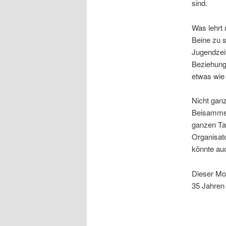
sind.
Was lehrt 
Beine zu s
Jugendzeit
Beziehunge
etwas wie 
Nicht ganz
Beisammen
ganzen Tag
Organisat
könnte au
Dieser Mod
35 Jahren 