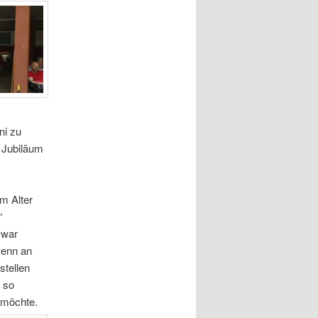
ni zu
e Jubiläum
im Alter
“
 war
wenn an
stellen
 so
t möchte.