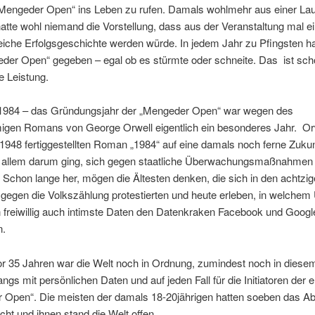
 „Mengeder Open“ ins Leben zu rufen. Damals wohlmehr aus einer La
atte wohl niemand die Vorstellung, dass aus der Veranstaltung mal e
reiche Erfolgsgeschichte werden würde.
In jedem Jahr zu Pfingsten ha
der Open“ gegeben – egal ob es stürmte oder schneite. Das ist sch
e Leistung.
1984 – das Gründungsjahr der „Mengeder Open“ war wegen des
igen Romans von George Orwell eigentlich ein besonderes Jahr.
Or
1948 fertiggestellten Roman „1984“ auf eine damals noch ferne Zukunf
r allem darum ging, sich gegen staatliche Überwachungsmaßnahmen
 Schon lange her, mögen die Ältesten denken, die sich in den achtzi
gegen die Volkszählung protestierten und heute erleben, in welche
freiwillig auch intimste Daten den Datenkraken Facebook und Googl
n.
r 35 Jahren war die Welt noch in Ordnung, zumindest noch in diese
s mit persönlichen Daten und auf jeden Fall für die Initiatoren der e
Open“. Die meisten der damals 18-20jährigen hatten soeben das Abit
cht und ihnen stand die Welt offen.