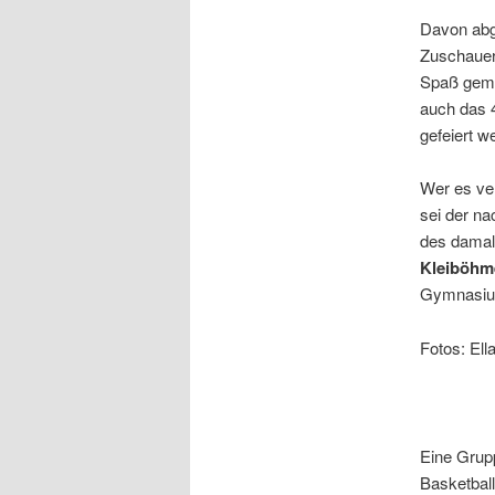
Davon abg
Zuschauer
Spaß gema
auch das 4
gefeiert w
Wer es ve
sei der n
des damal
Kleiböhm
Gymnasiu
Fotos: Ell
Eine Grupp
Basketball