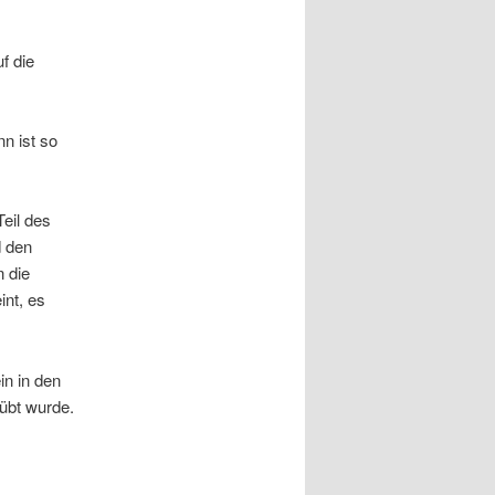
f die
n ist so
eil des
d den
 die
nt, es
in in den
rübt wurde.