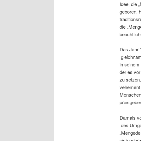
Idee, die
geboren, h
traditions
die
„Menge
beachtlich
Das Jahr 
gleichnam
in seinem 
der es vo
zu setzen.
vehement 
Menschen 
preisgebe
Damals vo
des Umgang
„Mengeder 
sich gebra