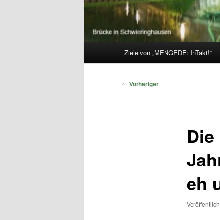
Hauptmenü
Ziele von „MENGEDE: InTakt!“
Beitragsnavigation
←
Vorheriger
Die
Jah
eh 
Veröffentlic