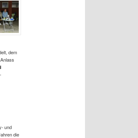
delt, dem
 Anlass
d
-
y- und
Jahren die