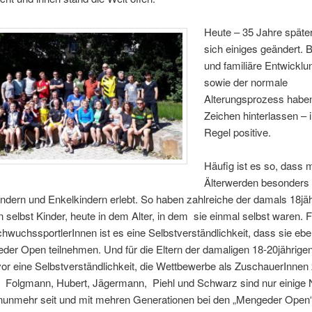
Heute – 35 Jahre später
sich einiges geändert. B
und familiäre Entwickl
sowie der normale
Alterungsprozess haben
Zeichen hinterlassen – i
Regel positive.
Häufig ist es so, dass 
Älterwerden besonders
ndern und Enkelkindern erlebt. So haben zahlreiche der damals 18jä
 selbst Kinder, heute in dem Alter, in dem sie einmal selbst waren. F
hwuchssportlerInnen ist es eine Selbstverständlichkeit, dass sie ebe
er Open teilnehmen. Und für die Eltern der damaligen 18-20jährigen
or eine Selbstverständlichkeit, die Wettbewerbe als ZuschauerInnen
Folgmann, Hubert, Jägermann,
Piehl und Schwarz sind nur einig
e nunmehr seit und mit mehren Generationen bei den „Mengeder Open“