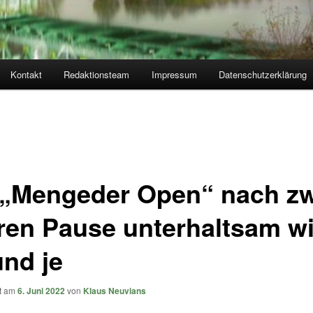
Kontakt
Redaktionsteam
Impressum
Datenschutzerklärung
 „Mengeder Open“ nach zw
ren Pause unterhaltsam w
und je
ht am
6. Juni 2022
von
Klaus Neuvians