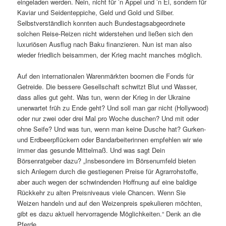
eingeladen werden. Nein, nicht für ’n Appel und ’n Ei, sondern für
Kaviar und Seidenteppiche, Geld und Gold und Silber.
Selbstverständlich konnten auch Bundestagsabgeordnete
solchen Reise-Reizen nicht widerstehen und ließen sich den
luxuriösen Ausflug nach Baku finanzieren. Nun ist man also
wieder friedlich beisammen, der Krieg macht manches möglich.
Auf den internationalen Warenmärkten boomen die Fonds für
Getreide. Die bessere Gesellschaft schwitzt Blut und Wasser,
dass alles gut geht. Was tun, wenn der Krieg in der Ukraine
unerwartet früh zu Ende geht? Und soll man gar nicht (Hollywood)
oder nur zwei oder drei Mal pro Woche duschen? Und mit oder
ohne Seife? Und was tun, wenn man keine Dusche hat? Gurken-
und Erdbeerpflückern oder Bandarbeiterinnen empfehlen wir wie
immer das gesunde Mittelmaß. Und was sagt Dein
Börsenratgeber dazu? „Insbesondere im Börsenumfeld bieten
sich Anlegern durch die gestiegenen Preise für Agrarrohstoffe,
aber auch wegen der schwindenden Hoffnung auf eine baldige
Rückkehr zu alten Preisniveaus viele Chancen. Wenn Sie
Weizen handeln und auf den Weizenpreis spekulieren möchten,
gibt es dazu aktuell hervorragende Möglichkeiten.“ Denk an die
Pferde.