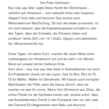
Von Peter Grohmann
Buy now, pay later, sagte Dieter Hundt den Rotchinesen –
natürlich auf chinesisch – und verkaufte ihnen sein Imperium.
Allgaier? Auto teile und herrsche! Das wusste auch
Weitschwimmer MaoTseTung. Ob sich die beiden je kannten, ist
mir nicht bekannt, aber die Kapitalistenpresse schreibt im Jahr
des Tigers, dass der Schwabe „die Chinesen lieben und
schätzen“ lernte (StZ vom 19.7.2022), Uiguren und Lieferketten
hin, Menschenrechte her.
Eines Tages, ich warne Euch, machen die neuen Maos einen
Lieferengpass am Hindukusch auf und wir steh’n mit offenem
Mund auf unserer letzten Seltenen Erde.
Sei’s drum – buy now, pay later betet in Aserbaidschan nun auch
EU-Präsidentin Ursula von der Leyen: Gas für Blut, Blut für Öl,
Öl für Waffen, Waffen für Demokratie. Wir küssen auch korrupten
Machthabern die Füße, wenn die Kasse stimmt, denn wir
machen nie was für umme. Meine Omi Glimbzsch aus Zittau, die
schon Pferde vor der Apotheke kotzen sah, wusste sofort, dass
seit Aserbaidschans Eintritt in den Europarat Jahr um Jahr zwei,
drei Dutzend EU-Abgeordnete nach Baku und drumrum