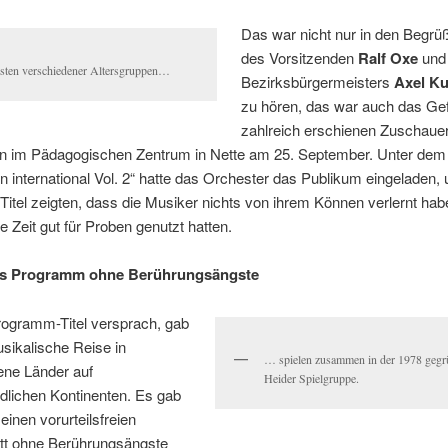
Das war nicht nur in den Begr
des Vorsitzenden
Ralf Oxe
und
isten verschiedener Altersgruppen…
Bezirksbürgermeisters
Axel K
zu hören, das war auch das Gef
zahlreich erschienen Zuschaue
en im Pädagogischen Zentrum in Nette am 25. September. Unter dem 
 international Vol. 2“ hatte das Orchester das Publikum eingeladen,
 Titel zeigten, dass die Musiker nichts von ihrem Können verlernt hab
e Zeit gut für Proben genutzt hatten.
es Programm ohne Berührungsängste
rogramm-Titel versprach, gab
sikalische Reise in
… spielen zusammen in der 1978 gegr
ene Länder auf
Heider Spielgruppe.
dlichen Kontinenten. Es gab
einen vorurteilsfreien
tt ohne Berührungsängste