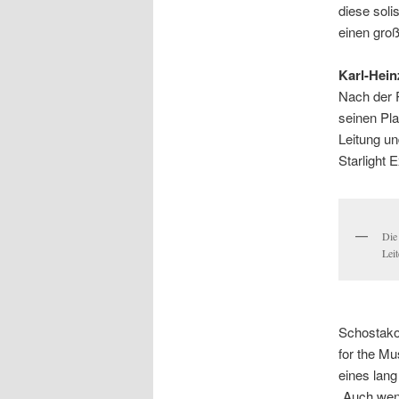
diese sol
einen gro
Karl-Hein
Nach der 
seinen Pl
Leitung un
Starlight 
Die
Lei
Schostako
for the M
eines lan
„Auch wenn