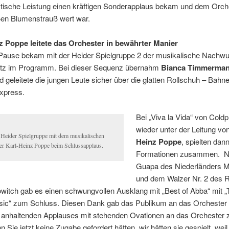
istische Leistung einen kräftigen Sonderapplaus bekam und dem Orch
ßen Blumenstrauß wert war.
z Poppe leitete das Orchester in bewährter Manier
Pause bekam mit der Heider Spielgruppe 2 der musikalische Nachw
atz im Programm. Bei dieser Sequenz übernahm
Bianca Timmerma
d geleitete die jungen Leute sicher über die glatten Rollschuh – Bahn
Express.
Bei „Viva la Vida“ von Coldpl
wieder unter der Leitung vo
 Heider Spielgruppe mit dem musikalischen
Heinz Poppe
, spielten dan
ter Karl-Heinz Poppe beim Schlussapplaus.
Formationen zusammen.
N
Guapa des Niederländers 
und dem Walzer Nr. 2 des 
witch gab es einen schwungvollen Ausklang mit „Best of Abba“ mit 
usic“ zum Schluss. Diesen Dank gab das Publikum an das Orchester
g anhaltenden Applauses mit stehenden Ovationen an das Orchester 
 Sie jetzt keine Zugabe gefordert hätten, wir hätten sie gespielt, weil 