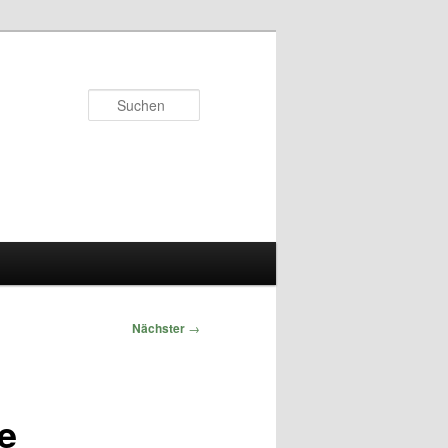
Suchen
Nächster
→
e