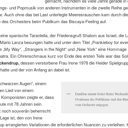
gemacht, nachdem es viele Jahre gerade in 
ungs- und Popmusik von anderen Instrumenten in die zweite Reihe ge
r. Auch ohne das bei Last unterlegte Meeresrauschen kam durch die
e des Orchesters beim Publikum das Biscaya-Feeling auf.
 eine spanische Tarantella, der Friedensgruß Shalom aus Israel, die L
 Mario Lanza besungen hatte und unter dem Titel „Frankieboy for ever
ie „My Way“, „Strangers in the Night“ und „New York“ eine Hommage
natra. Ein Ohrenschmaus kurz vor Ende des ersten Teils war das So
ckendrup,
dessen verstorbene Frau Irene 1978 die Heider Spielgrup
hatte und der von Anfang an dabei ist.
Schwarzen Augen“, einem
hen Lied von einem
Dankbar nimmt Solist Heinz Weckendr
 Komponisten zeigte er, dass
Ovationen des Publikums und den Blu
ute mit 78 Jahren sein
vom Orchester entgegen.
t noch souverän beherrscht
 Lage ist, den von Irene
 arrangierten Variationen die erforderlichen Nuancen zu verleihen. 