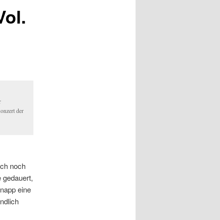
Vol.
r
onzert der
uch noch
 gedauert,
knapp eine
ndlich