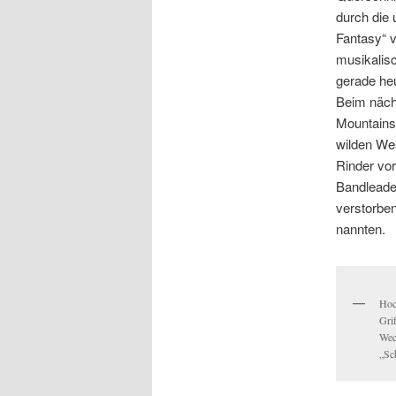
durch die 
Fantasy“ v
musikalis
gerade heu
Beim näch
Mountains-
wilden We
Rinder vor
Bandleade
verstorben
nannten.
Hoc
Gri
Wec
„Sc