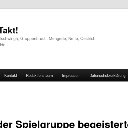
akt!
elschwingh, Groppenbruch, Mengede, Nette, Oestrich,
lde
Kontakt
Redaktionsteam
Impressum
Datenschutzerklärung
der Spielgruppe begeistert