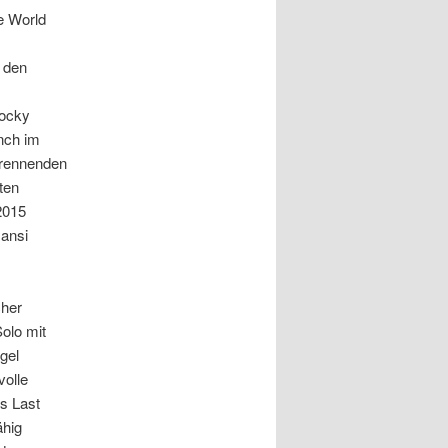
ee World
 den
Rocky
nch im
 rennenden
ten
2015
Hansi
cher
olo mit
gel
volle
s Last
ähig