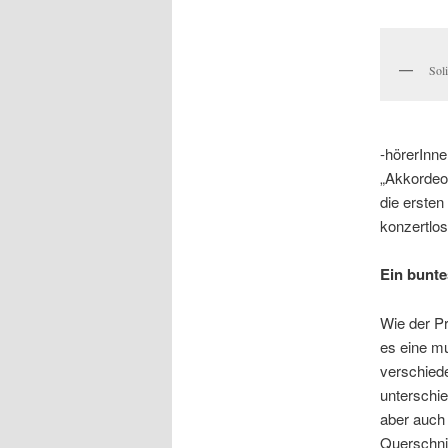
Sol
-hörerInn
„Akkordeon
die ersten
konzertlos
Ein bunt
Wie der P
es eine mu
verschied
unterschie
aber auch 
Querschni