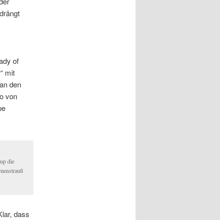
der
drängt
ady of
“ mit
 an den
lo von
pe
up die
menstrauß
Klar, dass