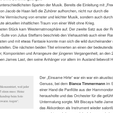
unterschiedlichsten Sparten der Musik. Bereits die Einleitung mit „Fr
on Jacob de Haan ließ die Zuhörer aufhorchen, nicht nur durch die
che Vermischung von ernster und leichter Musik, sondern auch durch
te aktuellen inhaltlichen Traum von einer Welt ohne Krieg.
sten Stück kam Westernatmosphäre auf. Der zweite Satz aus der 
Suite von Julius Steffarro beschrieb den Viehaustrieb auch einer Ra
sten und mit etwas Fantasie konnte man sich die wild durcheinander
stellen. Die nächsten beiden Titel erinnerten an einen der bedeutends
r, Komponisten und Arrangeure der jüngeren Vergangenheit, an den 
en James Last, den seine Anhänger vor allem im Ausland liebevoll 
Der „Einsame Hirte“ war ein war ein akustis
Genuss, bei dem
Bianca Timmermann
im S
hkonzentriert, weil jeder
einer Hand die Panflöte aus der Hammondor
ff sitzen muss: Heinz
herausholte und das Orchester für die gefühl
kendrup beim Solo
hwarze Augen“.
Untermalung sorgte. Mit Biscaya hatte Jame
das Akkordeon als Instrument wieder salonf