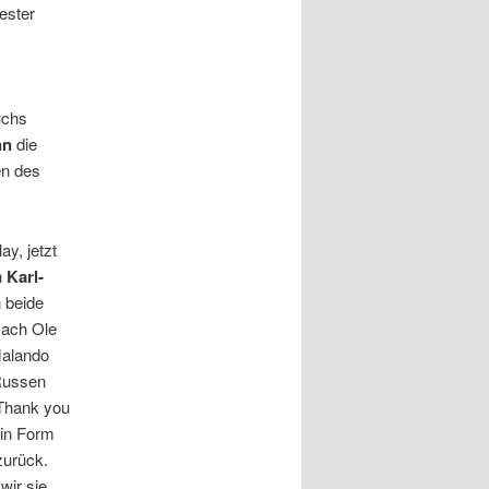
ester
uchs
nn
die
en des
ay, jetzt
n
Karl-
n beide
ach Ole
Malando
Russen
„Thank you
 in Form
zurück.
wir sie