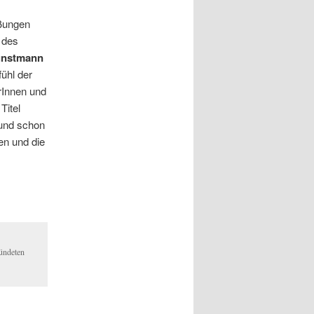
üßungen
 des
unstmann
ühl der
rInnen und
Titel
 und schon
en und die
ündeten