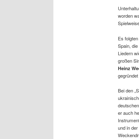
Unterhalt
worden wa
Spielweis
Es folgten
Spain, die
Liedern w
großen Si
Heinz We
gegründet 
Bei den „
ukrainisc
deutschen
er auch he
Instrumen
und in der
Weckendrup