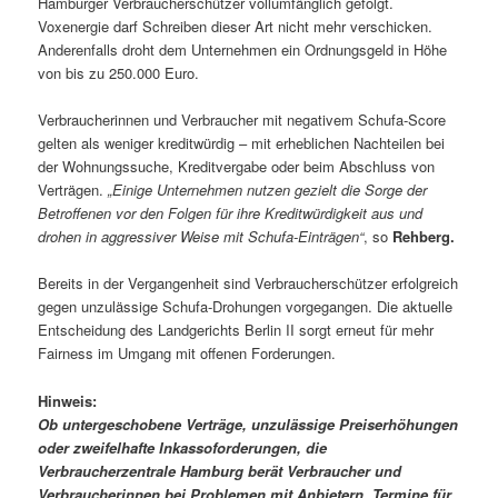
Hamburger Verbraucherschützer vollumfänglich gefolgt.
Voxenergie darf Schreiben dieser Art nicht mehr verschicken.
Anderenfalls droht dem Unternehmen ein Ordnungsgeld in Höhe
von bis zu 250.000 Euro.
Verbraucherinnen und Verbraucher mit negativem Schufa-Score
gelten als weniger kreditwürdig – mit erheblichen Nachteilen bei
der Wohnungssuche, Kreditvergabe oder beim Abschluss von
Verträgen.
„Einige Unternehmen nutzen gezielt die Sorge der
Betroffenen vor den Folgen für ihre Kreditwürdigkeit aus und
drohen in aggressiver Weise mit Schufa-Einträgen“
, so
Rehberg.
Bereits in der Vergangenheit sind Verbraucherschützer erfolgreich
gegen unzulässige Schufa-Drohungen vorgegangen. Die aktuelle
Entscheidung des Landgerichts Berlin II sorgt erneut für mehr
Fairness im Umgang mit offenen Forderungen.
Hinweis:
Ob untergeschobene Verträge, unzulässige Preiserhöhungen
oder zweifelhafte Inkassoforderungen, die
Verbraucherzentrale Hamburg berät Verbraucher und
Verbraucherinnen bei Problemen mit Anbietern. Termine für