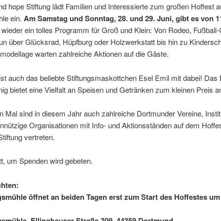
nd hope Stiftung lädt Familien und Interessierte zum großen Hoffest a
le ein.
Am Samstag und Sonntag, 28. und 29. Juni, gibt es von 1
wieder ein tolles Programm für Groß und Klein: Von Rodeo, Fußball-
n über Glücksrad, Hüpfburg oder Holzwerkstatt bis hin zu Kinders
modellage warten zahlreiche Aktionen auf die Gäste.
ist auch das beliebte Stiftungsmaskottchen Esel Emil mit dabei! Das
nig bietet eine Vielfalt an Speisen und Getränken zum kleinen Preis a
 Mal sind in diesem Jahr auch zahlreiche Dortmunder Vereine, Instit
nützige Organisationen mit Info- und Aktionsständen auf dem Hoffes
tiftung vertreten.
itt, um Spenden wird gebeten.
chten:
smühle öffnet an beiden Tagen erst zum Start des Hoffestes um 
smühle, Ellinghauser Straße 309, 44359 Dortmund