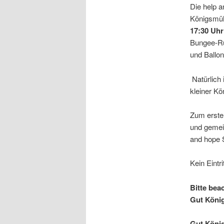
Die help a
Königsmüh
17:30 Uhr
Bungee-Ru
und Ballon
Natürlich 
kleiner Kö
Zum ersten
und gemein
and hope S
Kein Eintr
Bitte bea
Gut König
Gut König