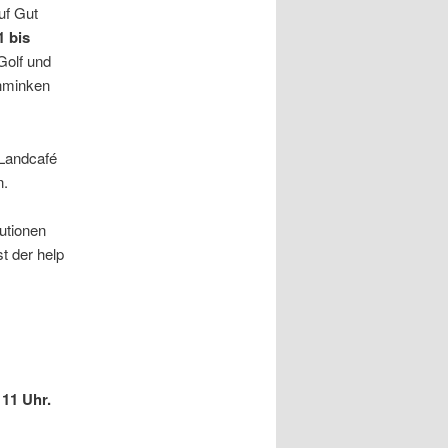
uf Gut
1 bis
Golf und
chminken
 Landcafé
n.
utionen
t der help
11 Uhr.