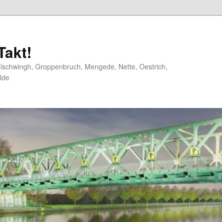
akt!
elschwingh, Groppenbruch, Mengede, Nette, Oestrich,
lde