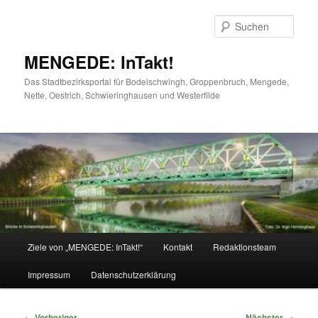
Zum
primären
Such
Inhalt
springen
MENGEDE: InTakt!
Das Stadtbezirksportal für Bodelschwingh, Groppenbruch, Mengede,
Nette, Oestrich, Schwieringhausen und Westerfilde
Hauptmenü
Ziele von „MENGEDE: InTakt!“
Kontakt
Redaktionsteam
Impressum
Datenschutzerklärung
Beitragsnavigation
←
Vorheriger
Nächster
→