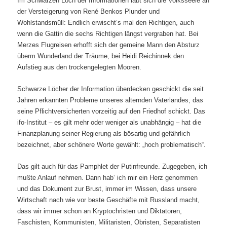
Im Schwarzen Loch der Informationen labt sich die Volksseele an
der Versteigerung von René Benkos Plunder und
Wohlstandsmüll: Endlich erwischt’s mal den Richtigen, auch
wenn die Gattin die sechs Richtigen längst vergraben hat. Bei
Merzes Flugreisen erhofft sich der gemeine Mann den Absturz
überm Wunderland der Träume, bei Heidi Reichinnek den
Aufstieg aus den trockengelegten Mooren.
Schwarze Löcher der Information überdecken geschickt die seit
Jahren erkannten Probleme unseres alternden Vaterlandes, das
seine Pflichtversicherten vorzeitig auf den Friedhof schickt. Das
ifo-Institut – es gilt mehr oder weniger als unabhängig – hat die
Finanzplanung seiner Regierung als bösartig und gefährlich
bezeichnet, aber schönere Worte gewählt: „hoch problematisch“.
Das gilt auch für das Pamphlet der Putinfreunde. Zugegeben, ich
mußte Anlauf nehmen. Dann hab‘ ich mir ein Herz genommen
und das Dokument zur Brust, immer im Wissen, dass unsere
Wirtschaft nach wie vor beste Geschäfte mit Russland macht,
dass wir immer schon an Kryptochristen und Diktatoren,
Faschisten, Kommunisten, Militaristen, Obristen, Separatisten