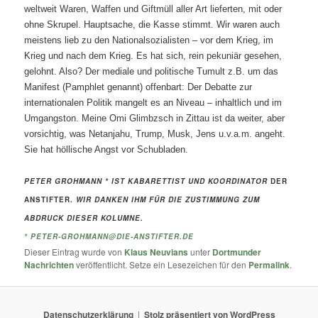
weltweit Waren, Waffen und Giftmüll aller Art lieferten, mit oder
ohne Skrupel. Hauptsache, die Kasse stimmt. Wir waren auch
meistens lieb zu den Nationalsozialisten – vor dem Krieg, im
Krieg und nach dem Krieg. Es hat sich, rein pekuniär gesehen,
gelohnt. Also? Der mediale und politische Tumult z.B. um das
Manifest (Pamphlet genannt) offenbart: Der Debatte zur
internationalen Politik mangelt es an Niveau – inhaltlich und im
Umgangston. Meine Omi Glimbzsch in Zittau ist da weiter, aber
vorsichtig, was Netanjahu, Trump, Musk, Jens u.v.a.m. angeht.
Sie hat höllische Angst vor Schubladen.
PETER GROHMANN * IST KABARETTIST UND KOORDINATOR
DER
ANSTIFTER.
WIR DANKEN IHM FÜR DIE ZUSTIMMUNG ZUM
ABDRUCK DIESER KOLUMNE.
* P
ETER-GROHMANN@DIE-ANSTIFTER.DE
Dieser Eintrag wurde von
Klaus Neuvians
unter
Dortmunder
Nachrichten
veröffentlicht. Setze ein Lesezeichen für den
Permalink
.
Datenschutzerklärung
Stolz präsentiert von WordPress