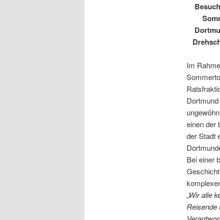
Besuch
Somm
Dortmu
Drehsch
Im Rahmen
Sommerto
Ratsfrakti
Dortmund 
ungewöhnli
einen der
der Stadt 
Dortmunde
Bei einer 
Geschichte
komplexen 
„Wir alle 
Reisende u
Verantwort