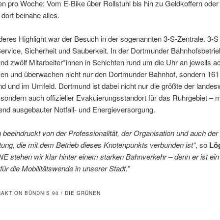
n pro Woche: Vom E-Bike über Rollstuhl bis hin zu Geldkoffern ode
 dort beinahe alles.
eres Highlight war der Besuch in der sogenannten 3-S-Zentrale. 3-S 
Service, Sicherheit und Sauberkeit. In der Dortmunder Bahnhofsbetrie
und zwölf Mitarbeiter*innen in Schichten rund um die Uhr an jeweils a
men und überwachen nicht nur den Dortmunder Bahnhof, sondern 16
d und im Umfeld. Dortmund ist dabei nicht nur die größte der landesw
 sondern auch offizieller Evakuierungsstandort für das Ruhrgebiet – m
end ausgebauter Notfall- und Energieversorgung.
 beeindruckt von der Professionalität, der Organisation und auch de
ung, die mit dem Betrieb dieses Knotenpunkts verbunden ist“
, so
Lö
 stehen wir klar hinter einem starken Bahnverkehr – denn er ist ein
für die Mobilitätswende in unserer Stadt.”
RAKTION BÜNDNIS 90 / DIE GRÜNEN