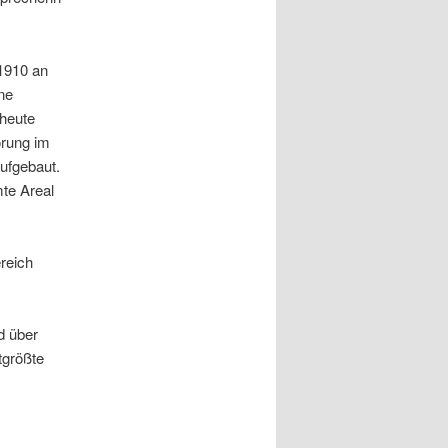
1910 an
lne
 heute
örung im
ufgebaut.
te Areal
reich
d über
tgrößte