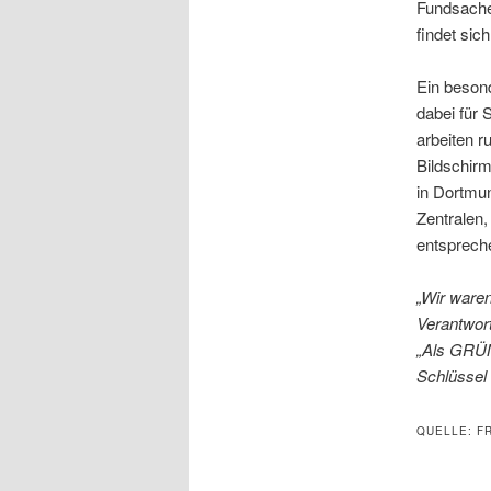
Fundsache
findet sich
Ein besond
dabei für 
arbeiten r
Bildschir
in Dortmun
Zentralen,
entsprech
„Wir waren
Verantwort
„Als GRÜNE
Schlüssel 
QUELLE: F