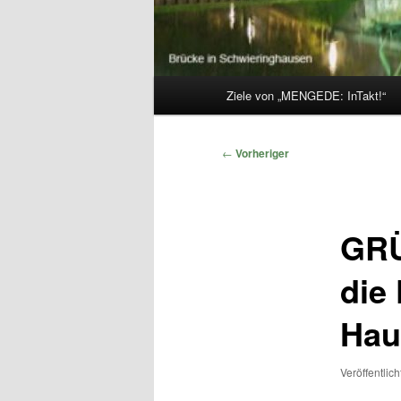
Hauptmenü
Ziele von „MENGEDE: InTakt!“
Beitragsnavigation
←
Vorheriger
GRÜ
die
Hau
Veröffentlic