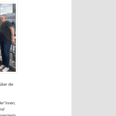
über die
ler*innen,
und
precherin