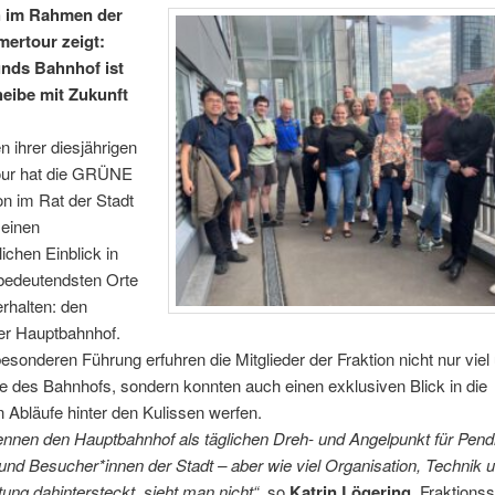
 im Rahmen der
ertour zeigt:
nds Bahnhof ist
eibe mit Zukunft
 ihrer diesjährigen
ur hat die GRÜNE
on im Rat der Stadt
einen
chen Einblick in
 bedeutendsten Orte
erhalten: den
r Hauptbahnhof.
besonderen Führung erfuhren die Mitglieder der Fraktion nicht nur viel 
 des Bahnhofs, sondern konnten auch einen exklusiven Blick in die
Abläufe hinter den Kulissen werfen.
kennen den Hauptbahnhof als täglichen Dreh- und Angelpunkt für Pend
nd Besucher*innen der Stadt – aber wie viel Organisation, Technik 
ung dahintersteckt, sieht man nicht“
, so
Katrin Lögering,
Fraktionss