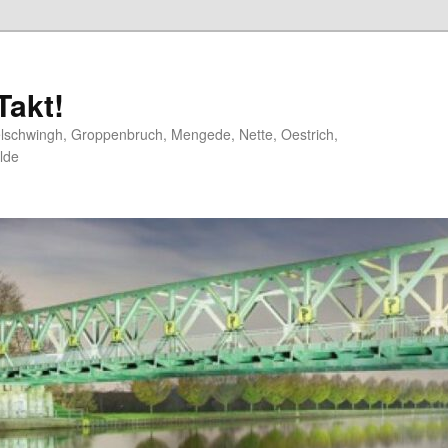
akt!
elschwingh, Groppenbruch, Mengede, Nette, Oestrich,
lde