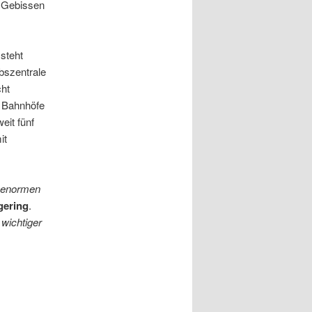
r Gebissen
steht
bszentrale
cht
1 Bahnhöfe
eit fünf
it
r enormen
gering
.
 wichtiger