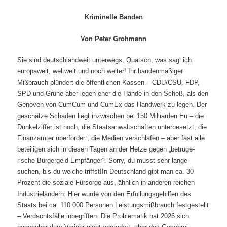
Kriminelle Banden
Von Peter Grohmann
Sie sind deutschlandweit unterwegs, Quatsch, was sag‘ ich:
europaweit, weltweit und noch weiter! Ihr bandenmäßiger
Mißbrauch plündert die öffentlichen Kassen – CDU/CSU, FDP,
SPD und Grüne aber legen eher die Hände in den Schoß, als den
Genoven von CumCum und CumEx das Handwerk zu legen. Der
geschätze Schaden liegt inzwischen bei 150 Milliarden Eu – die
Dunkelziffer ist hoch, die Staatsanwaltschaften unterbesetzt, die
Finanzämter überfordert, die Medien verschlafen – aber fast alle
beteiligen sich in diesen Tagen an der Hetze gegen „betrüge-
rische Bürgergeld-Empfänger“. Sorry, du musst sehr lange
suchen, bis du welche triffst!
In Deutschland gibt man ca. 30
Prozent die soziale Fürsorge aus, ähnlich in anderen reichen
Industrieländern. Hier wurde von den Erfüllungsgehilfen des
Staats bei ca. 110 000 Personen Leistungsmißbrauch festgestellt
– Verdachtsfälle inbegriffen. Die Problematik hat 2026 sich