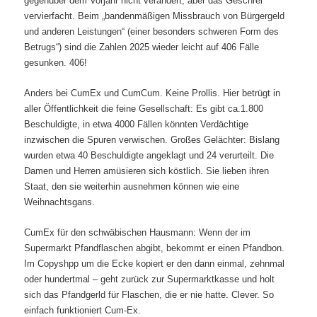
gegenüber dem Vorjahr nicht verändert, aber das Geschrei
vervierfacht. Beim „bandenmäßigen Missbrauch von Bürgergeld
und anderen Leistungen“ (einer besonders schweren Form des
Betrugs“) sind die Zahlen 2025 wieder leicht auf 406 Fälle
gesunken. 406!
Anders bei CumEx und CumCum. Keine Prollis. Hier betrügt in
aller
Öffentlichkeit die feine Gesellschaft: Es gibt ca.1.800
Beschuldigte, in etwa 4000 Fällen könnten Verdächtige
inzwischen die Spuren verwischen. Großes Gelächter: Bislang
wurden etwa 40 Beschuldigte angeklagt und 24 verurteilt. Die
Damen und Herren amüsieren sich köstlich. Sie lieben ihren
Staat, den sie weiterhin ausnehmen können wie eine
Weihnachtsgans.
CumEx für den schwäbischen Hausmann: Wenn der im
Supermarkt Pfandflaschen abgibt, bekommt er einen Pfandbon.
Im Copyshpp um die Ecke kopiert er den dann einmal, zehnmal
oder hundertmal – geht zurück zur Supermarktkasse und holt
sich das Pfandgerld für Flaschen, die er nie hatte. Clever. So
einfach funktioniert Cum-Ex.