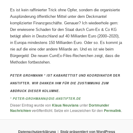
Es ist kein raffinierter Trick ohne Opfer, sondern die organisierte
Ausplünderung öffentlicher Mittel unter dem Deckmantel
komplizierter Finanzgeschäfte. Genauer? Ich wiedeerhole gern:
Der erwiesene Schaden für den Staat durch Cum-Ex & Co KG
betägt allein in Deutschland auf 40 Milliarden Euro (2000–2020),
in Europa mindestens 150 Milliarden Euro. Oder so. Es kommt ja
nie auf die eine oder andere Miliarde an. Und es ist wie beim
Bürgergeld:
Die neuen CumEx-Files-Recherchen zeigt, dass die
Methoden fortbestehen.
PETER GROHMANN * IST KABARETTIST UND KOORDINATOR
DER
ANSTIFTER.
WIR DANKEN IHM FÜR DIE ZUSTIMMUNG ZUM
ABDRUCK DIESER KOLUMNE.
* P
ETER-GROHMANN@DIE-ANSTIFTER.DE
Dieser Eintrag wurde von
Klaus Neuvians
unter
Dortmunder
Nachrichten
veröffentlicht. Setze ein Lesezeichen für den
Permalink
.
Datenschutzerklärung
Stolz präsentiert von WordPress