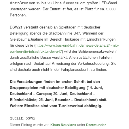
Anstoßzeit von 19 bis 23 Uhr auf einer 50 qm großen LED-Wand
übertragen werden. Der Eintritt ist frei, es ist Platz für ca. 3.000
Personen.
DSW21 verstärkt deshalb an Spieltagen mit deutscher
Beteiligung abends die Stadtbahnlinie U47. Während der
Gleisbaumaßnahme im Bereich Huckarde mit Einschränkungen
für diese Linie (
https://www.bus-und-bahn.de/news-details/24-mio-
eur-fuer-die-infrastruktur-der-u47
) wird der Schienenersatzverkehr
durch zusätzliche Busse verstärkt. Alle zusätzlichen Fahrten
erfolgen nach Bedarf auf Anweisung der Verkehrssteuerung. Sie
sind deshalb auch nicht in der Fahrplanauskunft zu finden.
Die Verstärkungen finden im ersten Schritt bei den
Gruppenspielen mit deutscher Beteiligung (14. Juni,
Deutschland – Curaçao; 20. Juni, Deutschland –
Elfenbeinküste; 25. Juni, Ecuador – Deutschland) statt.
Weitere Einsätze sind vom Turnierverlauf abhängig.
QUELLE: DSW21
Dieser Eintrag wurde von
Klaus Neuvians
unter
Dortmunder