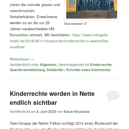
zieren die vormals grauen und
verschmutzten
Verteilerkästen. Erwachsene
werden so an die vor 25
Hausnummer 25
Jahren verabschiedete UN-
Konvention erinnert. Wir berichteten:
https://www.mengede-
intakt.de/2018/09/11/strasse-der-kinderrechte-in-westerfilde-
eroeffnet/
Weiterlesen
→
Veröffentlicht unter
Allgemein
|
Verschlagwortet mit
Kinderrechte
,
Quartiersentwicklung
,
Solidarität
|
Schreibe einen Kommentar
Kinderrechte werden in Nette
endlich sichtbar
Veröffentlicht am
8. Juni 2020
von
Klaus Neuvians
Teen-Gruppe der Netter Falken schlägt 2012 einen Boulevard der