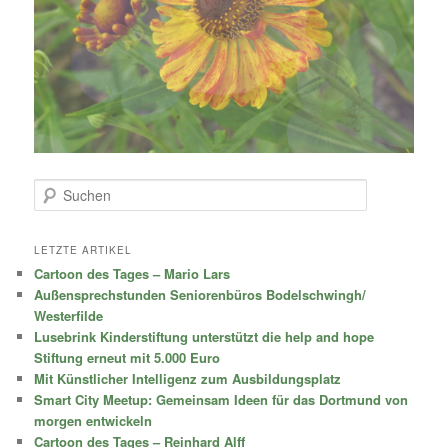
S
u
c
h
LETZTE ARTIKEL
e
Cartoon des Tages – Mario Lars
n
Außensprechstunden Seniorenbüros Bodelschwingh/
Westerfilde
Lusebrink Kinderstiftung unterstützt die help and hope
Stiftung erneut mit 5.000 Euro
Mit Künstlicher Intelligenz zum Ausbildungsplatz
Smart City Meetup: Gemeinsam Ideen für das Dortmund von
morgen entwickeln
Cartoon des Tages – Reinhard Alff