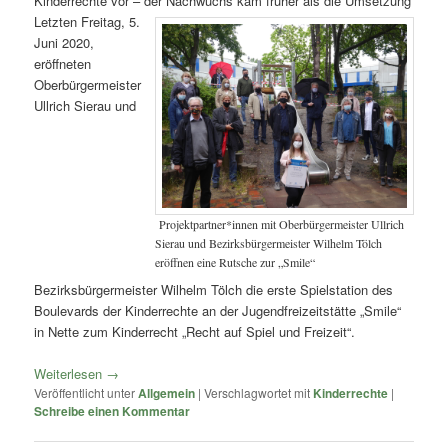
Kinderrechte vor – der Nachwuchs kam früher als die Umsetzung
Letzten Freitag, 5.
Juni 2020,
eröffneten
Oberbürgermeister
Ullrich Sierau und
Projektpartner*innen mit Oberbürgermeister Ullrich
Sierau und Bezirksbürgermeister Wilhelm Tölch
eröffnen eine Rutsche zur „Smile“
Bezirksbürgermeister Wilhelm Tölch die erste Spielstation des
Boulevards der Kinderrechte an der Jugendfreizeitstätte „Smile“
in Nette zum Kinderrecht „Recht auf Spiel und Freizeit“.
Weiterlesen
→
Veröffentlicht unter
Allgemein
|
Verschlagwortet mit
Kinderrechte
|
Schreibe einen Kommentar