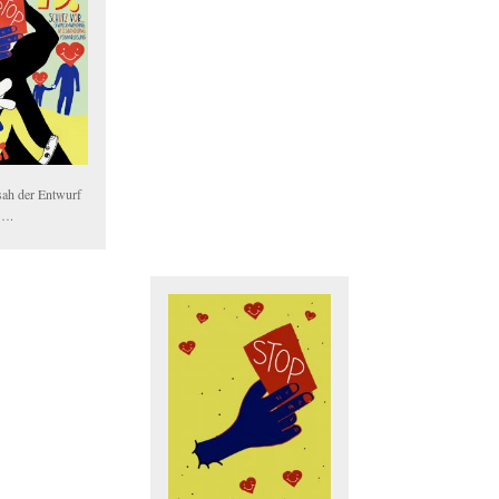
sah der Entwurf
….