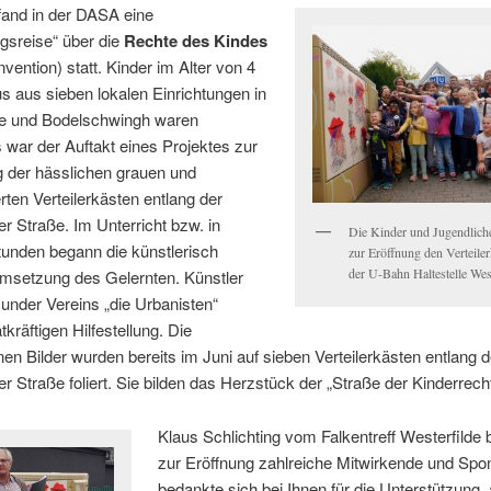
fand in der DASA eine
gsreise“ über die
Rechte des Kindes
nvention) statt. Kinder im Alter von 4
s aus sieben lokalen Einrichtungen in
de und Bodelschwingh waren
 war der Auftakt eines Projektes zur
g der hässlichen grauen und
ten Verteilerkästen entlang der
er Straße.
Im Unterricht bzw. in
Die Kinder und Jugendliche
unden begann die künstlerisch
zur Eröffnung den Verteiler
der U-Bahn Haltestelle Wes
Umsetzung des Gelernten. Künstler
under Vereins „die Urbanisten“
atkräftigen Hilfestellung. Die
en Bilder wurden bereits im Juni auf sieben Verteilerkästen entlang d
er Straße foliert. Sie bilden das Herzstück der „Straße der Kinderrech
Klaus Schlichting vom Falkentreff Westerfilde
zur Eröffnung zahlreiche Mitwirkende und Spo
bedankte sich bei Ihnen für die Unterstützung, 