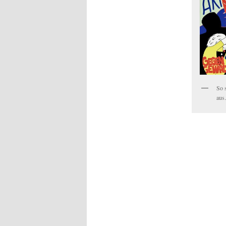
So 
aus