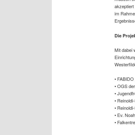
akzeptiert
im Rahmen
Ergebniss
Die Proje
Mit dabei 
Einrichtun
Westerfil
• FABIDO 
• OGS der
• Jugendfr
• Reinoldi
• Reinoldi
• Ev. Noa
• Falkentr