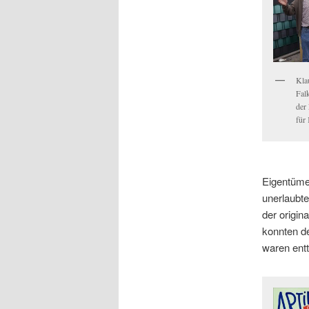
Kla
Falk
der
für
Eigentüme
unerlaubte
der origin
konnten de
waren entt