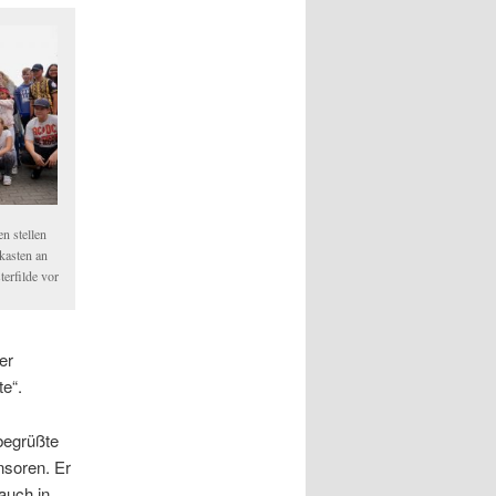
n stellen
kasten an
terfilde vor
er
te“.
 begrüßte
nsoren. Er
auch in