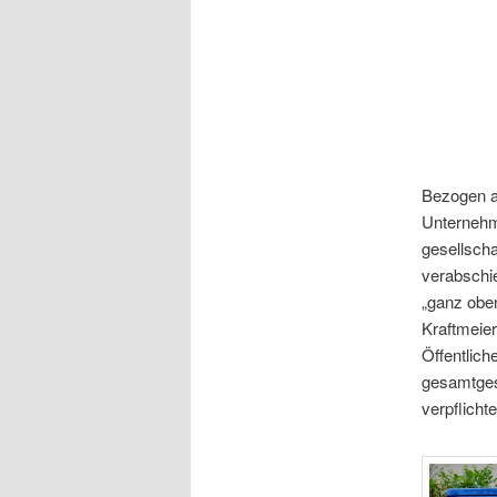
Bezogen a
Unternehme
gesellscha
verabschie
„ganz oben
Kraftmeier
Öffentlich
gesamtges
verpflichte