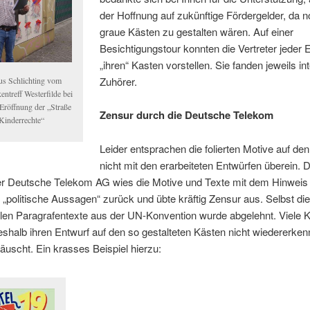
der Hoffnung auf zukünftige Fördergelder, da n
graue Kästen zu gestalten wären. Auf einer
Besichtigungstour konnten die Vertreter jeder 
„ihren“ Kasten vorstellen. Sie fanden jeweils in
Zuhörer.
us Schlichting vom
entreff Westerfilde bei
 Eröffnung der „Straße
Zensur durch die Deutsche Telekom
 Kinderrechte“
Leider entsprachen die folierten Motive auf de
nicht mit den erarbeiteten Entwürfen überein. 
r Deutsche Telekom AG wies die Motive und Texte mit dem Hinweis 
 „politische Aussagen“ zurück und übte kräftig Zensur aus. Selbst d
alen Paragrafentexte aus der UN-Konvention wurde abgelehnt. Viele K
shalb ihren Entwurf auf den so gestalteten Kästen nicht wiedererke
äuscht. Ein krasses Beispiel hierzu: