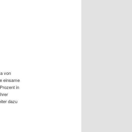
wa von
die einsame
Prozent in
ihrer
iter dazu