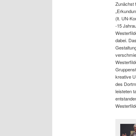
Zunächst 
„Erkundun
(lt. UN-Ko
-15 Jahrau
Westerfil
dabei. Das
Gestaltun
verschmier
Westerfild
Gruppenst
kreative 
des Dortm
leisteten t
entstanden
Westerfild