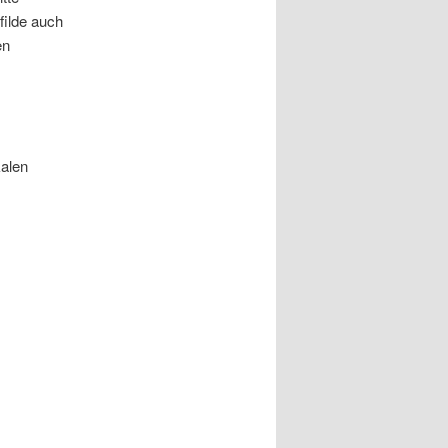
filde auch
en
kalen