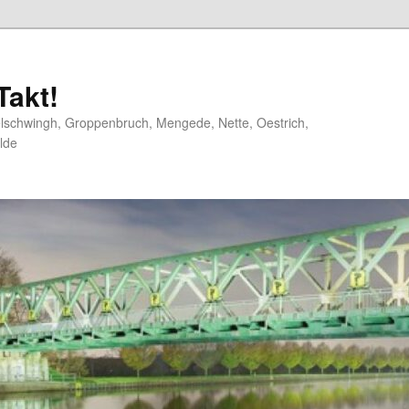
akt!
elschwingh, Groppenbruch, Mengede, Nette, Oestrich,
lde