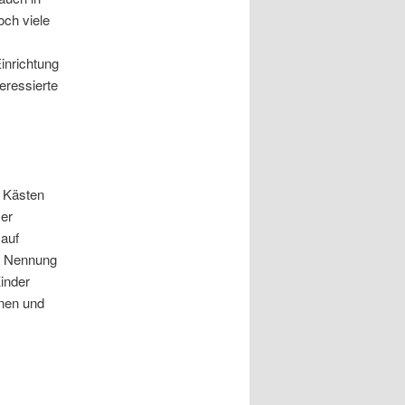
och viele
Einrichtung
teressierte
n Kästen
Der
auf
ie Nennung
inder
nnen und