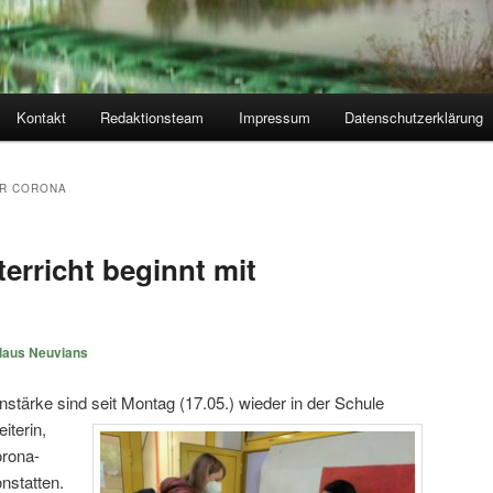
Kontakt
Redaktionsteam
Impressum
Datenschutzerklärung
OR CORONA
rricht beginnt mit
laus Neuvians
nstärke sind seit Montag (17.05.) wieder in der Schule
terin,
orona-
nstatten.