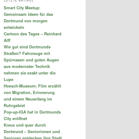
LETZTE ARTIKEL
e
Smart City Meetup:
n
Gemeinsam Ideen für das
Dortmund von morgen
entwickeln
Cartoon des Tages – Reinhard
Alff
Wie gut sind Dortmunds
Straßen? Fahrzeuge mit
Spürnasen und guten Augen
aus modernster Technik
nehmen sie exakt unter die
Lupe
Hoesch-Museum: Film erzählt
von Migration, Erinnerung
und einem Neuanfang im
Ruhrgebiet
Pop-up-IGA hat in Dortmunds
City eröffnet
Kreuz und quer durch
Dortmund – Seniorinnen und
Senioren entdecken ihre Stadt