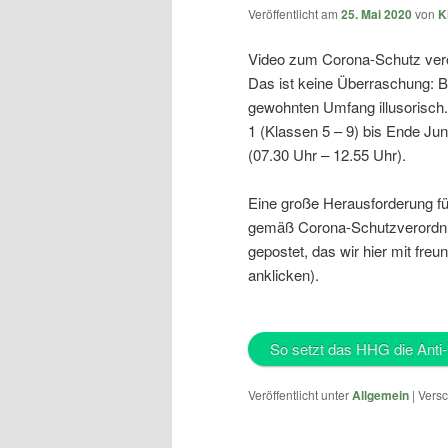
Veröffentlicht am
25. Mai 2020
von
K
Video zum Corona-Schutz veröf
Das ist keine Überraschung: B
gewohnten Umfang illusorisch.
1 (Klassen 5 – 9) bis Ende Jun
(07.30 Uhr – 12.55 Uhr).
Eine große Herausforderung für
gemäß Corona-Schutzverordnung
gepostet, das wir hier mit freu
anklicken).
So setzt das HHG die Ant
Veröffentlicht unter
Allgemein
|
Versc