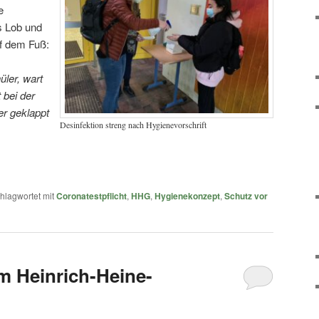
e
s Lob und
uf dem Fuß:
üler, wart
t bei der
er geklappt
Desinfektion streng nach Hygienevorschrift
.
hlagwortet mit
Coronatestpflicht
,
HHG
,
Hygienekonzept
,
Schutz vor
m Heinrich-Heine-