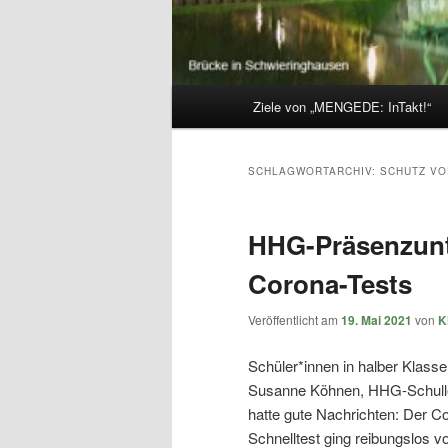
Hauptmenü
Ziele von „MENGEDE: InTakt!“
SCHLAGWORTARCHIV:
SCHUTZ V
HHG-Präsenzunte
Corona-Tests
Veröffentlicht am
19. Mai 2021
von
K
Schüler*innen in halber Klasse
Susanne Köhnen, HHG-Schullei
hatte gute Nachrichten: Der C
Schnelltest ging reibungslos vo