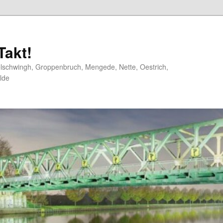
akt!
elschwingh, Groppenbruch, Mengede, Nette, Oestrich,
lde