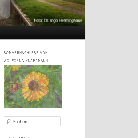
SOMMERNACHLESE VON
WOLFGANG KNAPPMANN
S
u
c
h