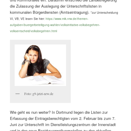
die Zulassung der Auslegung der Unterschriftslisten in
kommunalen Bürgerdiensten (Amtseintragung).
*zur Unterscheidung
VI, VB, VE lesen Sie hier:
https://www.mik.nrw.de/themen-
aufgaben/buergerbeteiligung-wahlen/volksinitiative-volksbegehren-
volksentscheid/volksbegehren.html
Foto: g9-jetzt-nrw.de
Wie geht es nun weiter? In Dortmund liegen die Listen zur
Erfassung der Eintragsberechtigten vom 2. Februar bis zum 7.
Juni zur Unterschrift im Dienstleistungszentrum der Innenstadt
und in den neun Bezirksverwaltungsstellen zu den aktuellen