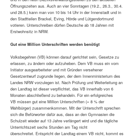
Öffnungszeiten aus. Auch an vier Sonntagen (19.2., 26.3., 30.4.
und 28.5.) kann man von 10 bis 14 Uhr in der Innenstadt und in
den Stadtteilen Brackel, Eving, Hörde und Lütgendortmund
votieren. Unterschreiben dürfen Deutsche ab 18 Jahren mit
Erstwohnsitz in NRW.
Gut eine Million Unterschriften werden benötigt
Volksbegehren (VB) können darauf gerichtet sein, Gesetze zu
erlassen, zu ändern oder aufzuheben. Dem VB muss ein vom
Initiator ausgearbeiteter und mit Gründen versehener
Gesetzentwurf zugrunde liegen, der dem Innenministerium des
Landes NRW vorzulegen ist. Nach Prüfung und Weiterleitung an
den Landtag ist dieser verpflichtet, das VB innerhalb von 6
Monaten abschließend zu behandeln. Für ein erfolgreiches
VB müssen gut eine Million Unterschriften (=
8 % der
Wahlbürger)
zusammenkommen. Mit der Unterschrift sprechen
sich die Befürworter dafür aus, dass an den Gymnasien die
Schulzeit wieder auf 13 Jahre verlängert wird und die tägliche
Unterrichtszeit sechs Stunden am Tag nicht
überschreitet.
Entspricht der Landtag einem VB nicht, kommt es