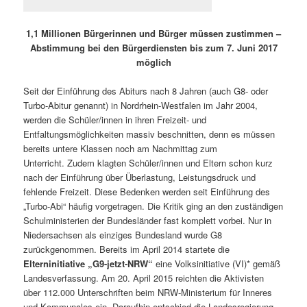
1,1 Millionen Bürgerinnen und Bürger müssen zustimmen
–
Abstimmung bei den Bürgerdiensten bis zum 7. Juni 2017
möglich
Seit der Einführung des Abiturs nach 8 Jahren (auch G8- oder
Turbo-Abitur genannt) in Nordrhein-Westfalen im Jahr 2004,
werden die Schüler/innen in ihren Freizeit- und
Entfaltungsmöglichkeiten massiv beschnitten, denn es müssen
bereits untere Klassen noch am Nachmittag zum
Unterricht. Zudem klagten Schüler/innen und Eltern schon kurz
nach der Einführung über Überlastung, Leistungsdruck und
fehlende Freizeit. Diese Bedenken werden seit Einführung des
„Turbo-Abi“ häufig vorgetragen. Die Kritik ging an den zuständigen
Schulministerien der Bundesländer fast komplett vorbei. Nur in
Niedersachsen als einziges Bundesland wurde G8
zurückgenommen.
Bereits im April 2014 startete die
Elterninitiative „G9-jetzt-NRW“
eine Volksinitiative (VI)* gemäß
Landesverfassung. Am 20. April 2015 reichten die Aktivisten
über 112.000 Unterschriften beim NRW-Ministerium für Inneres
und Kommunales ein. Daraufhin entschied die Landesregierung