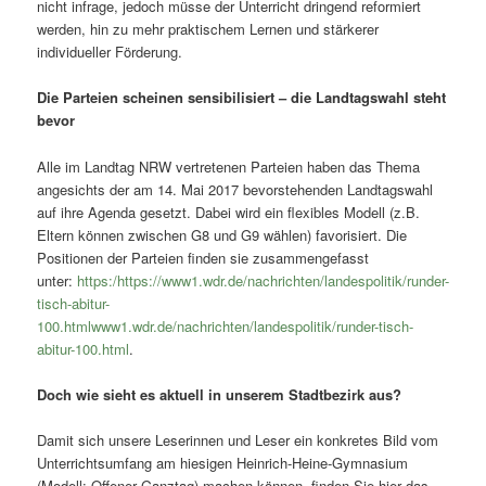
nicht infrage, jedoch müsse der Unterricht dringend reformiert
werden, hin zu mehr praktischem Lernen und stärkerer
individueller Förderung.
Die Parteien scheinen sensibilisiert – die Landtagswahl steht
bevor
Alle im Landtag NRW vertretenen Parteien haben das Thema
angesichts der am 14. Mai 2017 bevorstehenden Landtagswahl
auf ihre Agenda gesetzt. Dabei wird ein flexibles Modell (z.B.
Eltern können zwischen G8 und G9 wählen) favorisiert. Die
Positionen der Parteien finden sie zusammengefasst
unter:
https:/https://www1.wdr.de/nachrichten/landespolitik/runder-
tisch-abitur-
100.htmlwww1.wdr.de/nachrichten/landespolitik/runder-tisch-
abitur-100.html
.
Doch wie sieht es aktuell in unserem Stadtbezirk aus?
Damit sich unsere Leserinnen und Leser ein konkretes Bild vom
Unterrichtsumfang am hiesigen Heinrich-Heine-Gymnasium
(Modell: Offener Ganztag) machen können, finden Sie hier das