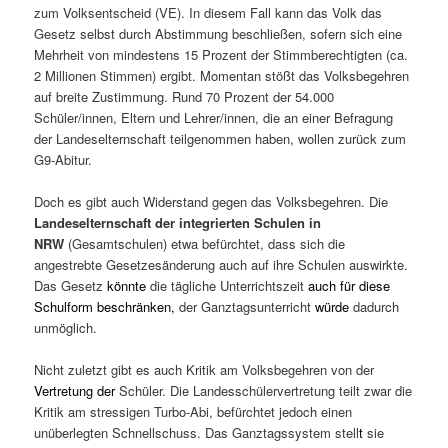
zum Volksentscheid (VE). In diesem Fall kann das Volk das
Gesetz selbst durch Abstimmung beschließen, sofern sich eine
Mehrheit von mindestens 15 Prozent der Stimmberechtigten (ca.
2 Millionen Stimmen) ergibt.
Momentan stößt das Volksbegehren
auf breite Zustimmung. Rund 70 Prozent der 54.000
Schüler/innen, Eltern und Lehrer/innen, die an einer Befragung
der Landeselternschaft teilgenommen haben, wollen zurück zum
G9-Abitur.
Doch es gibt auch Widerstand gegen das Volksbegehren. Die
Landeselternschaft der integrierten Schulen in
NRW
(Gesamtschulen) etwa befürchtet, dass sich die
angestrebte Gesetzesänderung auch auf ihre Schulen auswirkte.
Das Gesetz
könnte
die tägliche Unterrichtszeit
auch für diese
Schulform beschränken,
der Ganztagsunterricht
würde
dadurch
unmöglich.
Nicht zuletzt gibt es auch Kritik am Volksbegehren von der
Vertretung der
Schüler. Die Landesschülervertretung teilt zwar die
Kritik am stressigen Turbo-Abi, befürchtet jedoch einen
unüberlegten Schnellschuss. Das Ganztagssystem stell
t
sie