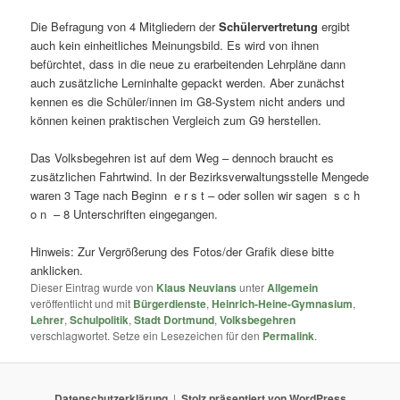
Die Befragung von 4 Mitgliedern der
Schülervertretung
ergibt
auch kein einheitliches Meinungsbild. Es wird von ihnen
befürchtet,
dass in die neue zu erarbeitenden Lehrpläne dann
auch zusätzliche Lerninhalte gepackt werden. Aber zunächst
kennen es die Schüler/innen im G8-System nicht anders und
können keinen praktischen Vergleich zum G9 herstellen.
Das Volksbegehren ist auf dem Weg – dennoch braucht es
zusätzlichen Fahrtwind. In der Bezirksverwaltungsstelle Mengede
waren 3 Tage nach Beginn e r s t – oder sollen wir sagen s c h
o n – 8 Unterschriften eingegangen.
Hinweis: Zur Vergrößerung des Fotos/der Grafik diese bitte
anklicken.
Dieser Eintrag wurde von
Klaus Neuvians
unter
Allgemein
veröffentlicht und mit
Bürgerdienste
,
Heinrich-Heine-Gymnasium
,
Lehrer
,
Schulpolitik
,
Stadt Dortmund
,
Volksbegehren
verschlagwortet. Setze ein Lesezeichen für den
Permalink
.
Datenschutzerklärung
Stolz präsentiert von WordPress