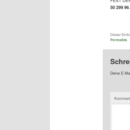
FEST DER 
50 299 96
.
Dieser Eint
Permalink
.
Schre
Deine E-Mai
Komment