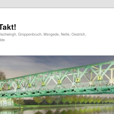
akt!
elschwingh, Groppenbruch, Mengede, Nette, Oestrich,
lde