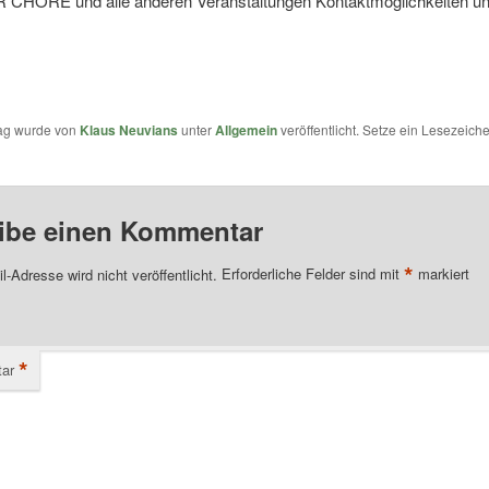
CHÖRE und alle anderen Veranstaltungen Kontaktmöglichkeiten u
rag wurde von
Klaus Neuvians
unter
Allgemein
veröffentlicht. Setze ein Lesezeich
ibe einen Kommentar
*
l-Adresse wird nicht veröffentlicht.
Erforderliche Felder sind mit
markiert
*
ar