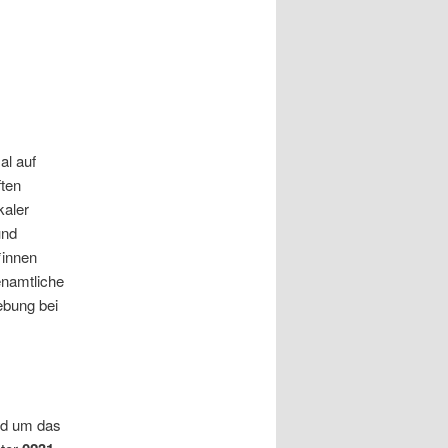
l auf
ften
kaler
und
*innen
enamtliche
ebung bei
nd um das