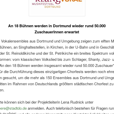
An 18 Bühnen werden in Dortmund wieder rund 50.000
ZuschauerInnen erwartet
 Vokalensembles aus Dortmund und Umgebung zeigen zum elften Ma
ühnen, an Singhaltestellen, in Kirchen, in der U-Bahn und in Geschä
er St. Reinoldikirche und der St. Petrikirche ein breites Spektrum vo
ormen: vom klassischen Volkslied bis zum Schlager, Shanty, Jazz- 
An den 18 Bühnen werden insgesamt wieder rund 50.000 Zuschauer
ür die Durchführung dieses einzigartigen Chorfests werden noch ehr
en gesucht, um die mehr als 150 Ensembles aus Dortmund und Umg
tritten im Rahmen von Deutschlands größtem städtischen Chorfest zu
en.
rte können sich bei der Projektleiterin Lena Rudnick unter
oere@stadtdo.de
anmelden. Auch telefonisch bestehen für Fragen ru