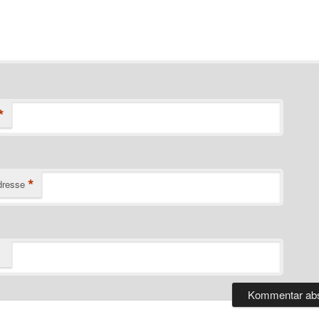
*
*
dresse