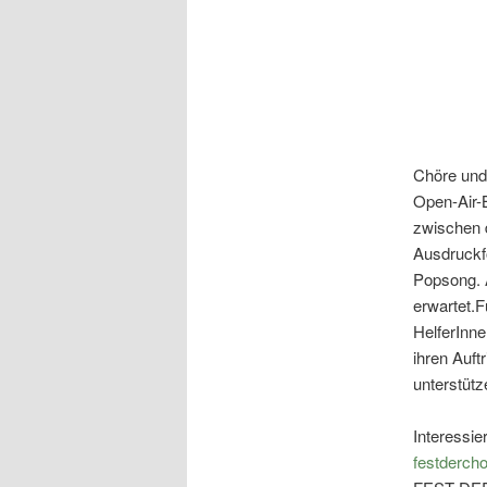
Chöre und
Open-Air-B
zwischen d
Ausdruckf
Popsong. 
erwartet.
F
HelferInn
ihren Auf
unterstütz
Interessie
festderch