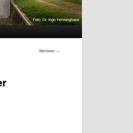
Nächster
→
er