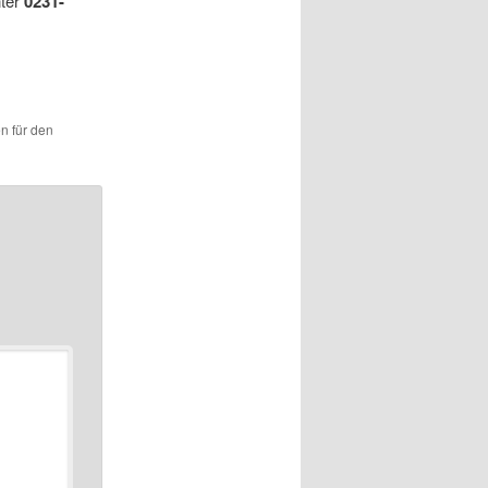
nter
0231-
en für den