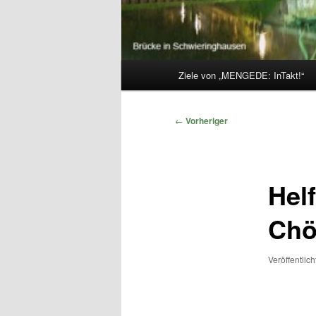
Hauptmenü
Ziele von „MENGEDE: InTakt!“
Beitragsnavigation
←
Vorheriger
Helf
Chö
Veröffentlic