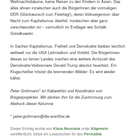
Weihnachtsbäume, keine Reisen zu den Kindern in Asien. Das
alles ahnen inzwischen auch die BürgerInnen der vormaligen
DDR (Glückwunsch zum Feiertag!), deren Volkseigentum über
Nacht zum Kapitalismus überlief, inzwischen aber ganz
verschwunden ist – vermutlich im Endlager wie Schalk-
Golodkowski.
In Sachen Kapitalismus, Freiheit und Demokratie bleiben letztlich
weltweit nur die USA Leitmedium und Vorbild. Die BürgerInnen
dieses so fernen Landes machen eine weitere Amtszeit des
Demokratie-Verbrenners Donald Trump absolut feuerfest. Ein
Klugscheißer tröstet die brennenden Wälder: Es wird wieder
kälter.
Peter Grohmann* ist Kabarettist und Koordinator von
Bürgerprojekten. Wir danken ihm für die
Zustimmung zum
Abdruck dieser Kolumne.
* peter-grohmann@die-anstifter.de
Dieser Eintrag wurde von
Klaus Neuvians
unter
Allgemein
veröffentlicht. Setze ein Lesezeichen für den
Permalink
.