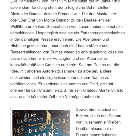
„Die Romanfabrik von Paris“. Im Mittelpunkt der im Jahre 1851
spielenden Handlung steht der erfolgreiche Schriftsteller
Alexandre Dumas, dessen Romane wie „Die drei Musketiere“
oder „Der Graf von Monte Christo“ zu den Bestsellern der
Weltliteratur zählen. Generationen von Lesern haben sie nahezu
verschlungen. Ursprünglich sind sie als Fortsetzungsgeschichten
in der damaligen Presse erschienen. Die Abenteuer- und
Historien-geschichten, aber auch die Theaterstücke und
Reiseerzählungen von Dumas waren so erfolgsgekrönt, dass die
Leser nach immer mehr verlangten und der Autor seine
kapazitätsmäßigen Grenzen erreichte. So kam Dumas auf die
Idee, mit anderen Autoren zusammen zu arbeiten, andere
einzubinden und die Ergebnisse unter seinem Namen zu
veröffentlichen. Er verdiente Unsummen von Geld, gab mit
offenen Händen Unsummen z.B. für sein Chateau Monte Christo
aus, das in kürzester Zeit sein Vermögen aufzehrte.
Soweit die historischen
Fakten, die in den Roman
von Husemann einfließen.
Darüber hinaus hat er
Dumas haarsträubende