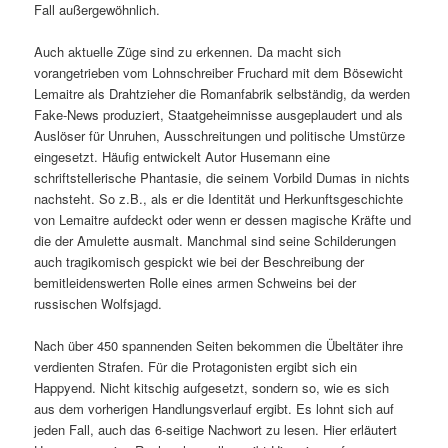
Fall außergewöhnlich.
Auch aktuelle Züge sind zu erkennen. Da macht sich
vorangetrieben vom Lohnschreiber Fruchard mit dem Bösewicht
Lemaitre als Drahtzieher die Romanfabrik selbständig, da werden
Fake-News produziert, Staatgeheimnisse ausgeplaudert und als
Auslöser für Unruhen, Ausschreitungen und politische Umstürze
eingesetzt. Häufig entwickelt Autor Husemann eine
schriftstellerische Phantasie, die seinem Vorbild Dumas in nichts
nachsteht. So z.B., als er die Identität und Herkunftsgeschichte
von Lemaitre aufdeckt oder wenn er dessen magische Kräfte und
die der Amulette ausmalt. Manchmal sind seine Schilderungen
auch tragikomisch gespickt wie bei der Beschreibung der
bemitleidenswerten Rolle eines armen Schweins bei der
russischen Wolfsjagd.
Nach über 450 spannenden Seiten bekommen die Übeltäter ihre
verdienten Strafen. Für die Protagonisten ergibt sich ein
Happyend. Nicht kitschig aufgesetzt, sondern so, wie es sich
aus dem vorherigen Handlungsverlauf ergibt. Es lohnt sich auf
jeden Fall, auch das 6-seitige Nachwort zu lesen. Hier erläutert