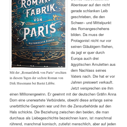
Abenteuer auf den nicht
gerade schlanken Leib
geschrieben, die den
Schwer– und Mittelpunkt
des Romangeschehens
bilden. Da muss der
Protagonist nicht nur vor
seinen Gläubigern fliehen,
da jagt er quer durch
Europa auch drei
ägyptischen Amuletten aus
dem Nachlass seines
Mit der „Romanfabrik von Paris“ erschien
Vaters nach. Die hat er vor
in diesem Tagen der sechste Roman von
Jahren preiswert verkauft.
Dirk Husemann bei Bastei Lübbe.
Jetzt versprechen sie ihm
einen Millionengewinn. Er gewinnt mit der deutschen Gräfin Anna
Dorn eine unerwartete Verbündete, obwohl diese anfangs seine
unerbittliche Gegnerin war und ihm die Zensurbehörde auf den
Hals schickte. Die Beziehung zwischen den beiden, die man
durchaus als Liebegeschichte bezeichnen kann, ist manchmal
rührend, manchmal komisch, zutiefst menschlich, aber auf jeden