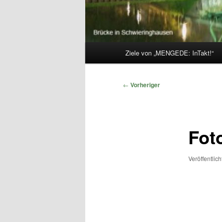
Hauptmenü
Ziele von „MENGEDE: InTakt!“
Beitragsnavigation
←
Vorheriger
Fot
Veröffentlic