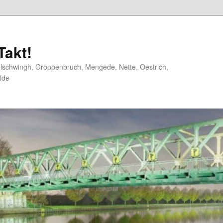
akt!
elschwingh, Groppenbruch, Mengede, Nette, Oestrich,
lde