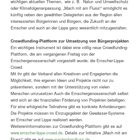
wichtigen aktuellen Themen, wie z. B. Natur- und Umweltschutz
oder Klimafolgenanpassung. „Mach mit am Fluss!“ ermöglicht es
künftig neben den gewählten Delegierten aus der Region allen
interessierten Bürgerinnen und Bürgern, die Zukunft an der
Emscher und auch an der Lippe ganz wesentlich mitzugestalten.
Crowdfunding-Plattform zur Umsetzung von Bürgerprojekten
Ein wichtiges Instrument ist dabei eine völlig neue Crowdfunding-
Plattform, die am vergangenen Freitag von der
Emschergenossenschaft vorgestellt wurde: die Emscher-Lippe-
Crowd.
Mit ihr gibt der Verband allen Kreativen und Engagierten die
Möglichkeit, ihre eigenen Ideen und Projekte nicht nur zu
präsentieren, sondern mit der Unterstützung von vielen
Menschen umzusetzen Auch die Emschergenossenschaft selbst
wird sich an der finanziellen Förderung von Projekten beteiligen.
Für eine erfolgreiche Teilnahme gibt es konkrete Anforderungen:
Die Projekte müssen im Einzugsgebiet der Gewässer-Systeme
an Emscher und Lippe realisiert werden.
WeiterenInformationen zur Crowdfunding-Plattform gibt es auf
www.emscher-lippe-crowd.de
. Details zur Initiative „Mach mit am
Fluss!“ gibt es auf
www.machmitamfluss.de
.