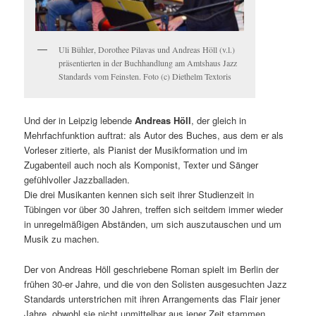
Uli Bühler, Dorothee Pilavas und Andreas Höll (v.l.)
präsentierten in der Buchhandlung am Amtshaus Jazz
Standards vom Feinsten. Foto (c) Diethelm Textoris
Und der in Leipzig lebende
Andreas Höll
, der gleich in
Mehrfachfunktion auftrat: als Autor des Buches, aus dem er als
Vorleser zitierte, als Pianist der Musikformation und im
Zugabenteil auch noch als Komponist, Texter und Sänger
gefühlvoller Jazzballaden.
Die drei Musikanten kennen sich seit ihrer Studienzeit in
Tübingen vor über 30 Jahren, treffen sich seitdem immer wieder
in unregelmäßigen Abständen, um sich auszutauschen und um
Musik zu machen.
Der von Andreas Höll geschriebene Roman spielt im Berlin der
frühen 30-er Jahre, und die von den Solisten ausgesuchten Jazz
Standards unterstrichen mit ihren Arrangements das Flair jener
Jahre, obwohl sie nicht unmittelbar aus jener Zeit stammen.