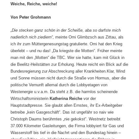
Weiche, Reiche, weiche!
Von Peter Grohmann
„
Die stecken ganz schön in der Scheiße, aba so darfste mich
nadierlich nich ziediern“,
meinte Omi Glimbzsch aus Zittau, als
ich ihr zum Müttergenesungstag gratulierte. Omi hat den Krieg
überlebt – und nu das! „Da kriegste die Motten“. Früher meinte
man mit den „Motten“ die TBC. Wer sie hatte, kam mit Glück in
die Beelitz-Heilstätten zur Erholung. Heute reicht ein Blick auf die
Bundesregierung zur Abschreckung aller Krankheiten.
Klar, Wind
und Sonne müssen nicht durch die Straße von Hormus, aber die
politische Vernunft allemal durch die Lobbyetagen von
Westenergie u.v.a.m. Da steht z.B. die harmlos scheinende
Wirtschaftsministerin
Katherina Reiche
vor der
Hauptstadtpresse. Sie glaubt allen Ernstes, ihr Ex-Arbeitgeber
betreibe „kein Gasgeschäft“. Das ist ungefähr so naiv wie
Christoph Daums berühmtes „nie gekokst“. Westnetz betreibt
37.000 Kilometer Gasleitungen, die Firma lobbyiert für Gas und
Wasserstoff bis tief in die Nachrt und den Bundestag hinein –