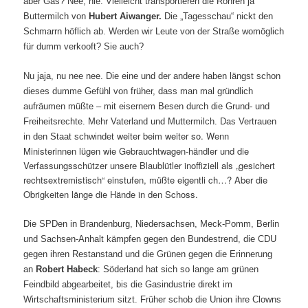
aber Gas? Nee, nie. Vielleicht transportieren die Röhren ja
Buttermilch von
Hubert Aiwanger.
Die „Tagesschau“ nickt den
Schmarrn höflich ab. Werden wir Leute von der Straße womöglich
für dumm verkooft? Sie auch?
Nu jaja, nu nee nee. Die eine und der andere haben längst schon
dieses dumme Gefühl von früher, dass man mal gründlich
aufräumen müßte – mit eisernem Besen durch die Grund- und
Freiheitsrechte. Mehr Vaterland und Muttermilch. Das Vertrauen
weiter beim weiter so. Wenn
in den Staat schwindet
Ministerinnen lügen wie Gebrauchtwagen-händler und die
Verfassungsschützer unsere Blaublütler inoffiziell als „gesichert
rechtsextremistisch“ einstufen, müßte eigentli ch…? Aber die
Obrigkeiten länge die Hände in den Schoss.
Die SPDen in Brandenburg, Niedersachsen, Meck-Pomm, Berlin
und Sachsen-Anhalt kämpfen gegen den Bundestrend, die CDU
gegen ihren Restanstand und die Grünen gegen die Erinnerung
an
Robert Habeck
: Söderland hat sich so lange am grünen
Feindbild abgearbeitet, bis die Gasindustrie direkt im
Wirtschaftsministerium sitzt. Früher schob die Union ihre Clowns