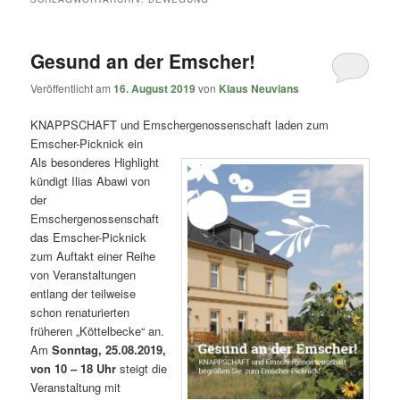
Gesund an der Emscher!
Veröffentlicht am
16. August 2019
von
Klaus Neuvians
KNAPPSCHAFT und Emschergenossenschaft laden zum
Emscher-Picknick ein
Als besonderes Highlight
kündigt Ilias Abawi von
der
Emschergenossenschaft
das Emscher-Picknick
zum Auftakt einer Reihe
von Veranstaltungen
entlang der teilweise
schon renaturierten
früheren „Köttelbecke“ an.
Am
Sonntag, 25.08.2019,
von 10 – 18 Uhr
steigt die
Veranstaltung mit