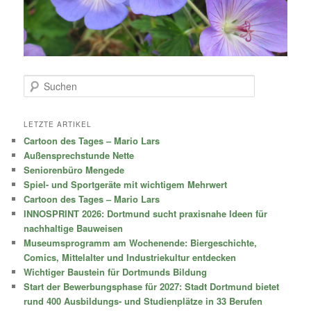
S
u
c
h
LETZTE ARTIKEL
e
Cartoon des Tages – Mario Lars
n
Außensprechstunde Nette
Seniorenbüro Mengede
Spiel- und Sportgeräte mit wichtigem Mehrwert
Cartoon des Tages – Mario Lars
INNOSPRINT 2026: Dortmund sucht praxisnahe Ideen für
nachhaltige Bauweisen
Museumsprogramm am Wochenende: Biergeschichte,
Comics, Mittelalter und Industriekultur entdecken
Wichtiger Baustein für Dortmunds Bildung
Start der Bewerbungsphase für 2027: Stadt Dortmund bietet
rund 400 Ausbildungs- und Studienplätze in 33 Berufen