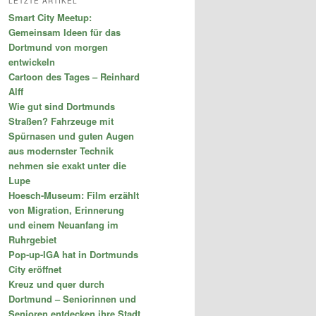
LETZTE ARTIKEL
e
Smart City Meetup:
n
Gemeinsam Ideen für das
Dortmund von morgen
entwickeln
Cartoon des Tages – Reinhard
Alff
Wie gut sind Dortmunds
Straßen? Fahrzeuge mit
Spürnasen und guten Augen
aus modernster Technik
nehmen sie exakt unter die
Lupe
Hoesch-Museum: Film erzählt
von Migration, Erinnerung
und einem Neuanfang im
Ruhrgebiet
Pop-up-IGA hat in Dortmunds
City eröffnet
Kreuz und quer durch
Dortmund – Seniorinnen und
Senioren entdecken ihre Stadt