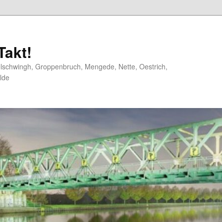
akt!
elschwingh, Groppenbruch, Mengede, Nette, Oestrich,
lde