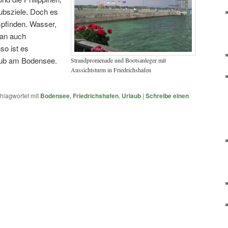
ubsziele. Doch es
mpfinden. Wasser,
an auch
so ist es
aub am Bodensee.
Strandpromenade und Bootsanleger mit
Aussichtsturm in Friedrichshafen
hlagwortet mit
Bodensee
,
Friedrichshafen
,
Urlaub
|
Schreibe einen