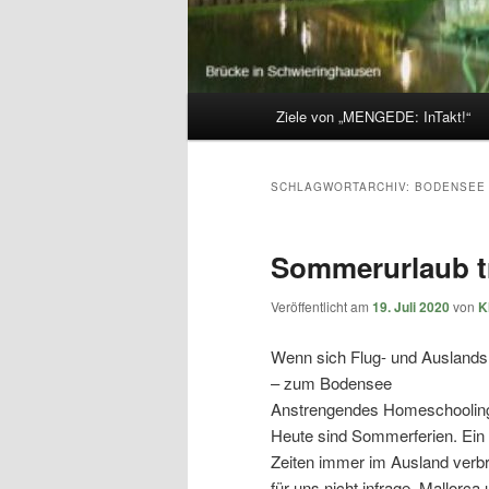
Hauptmenü
Ziele von „MENGEDE: InTakt!“
SCHLAGWORTARCHIV:
BODENSEE
Sommerurlaub tr
Veröffentlicht am
19. Juli 2020
von
K
Wenn sich Flug- und Auslandsrei
– zum Bodensee
Anstrengendes Homeschooling
Heute sind Sommerferien. Ein
Zeiten immer im Ausland verb
für uns nicht infrage. Mallorca 