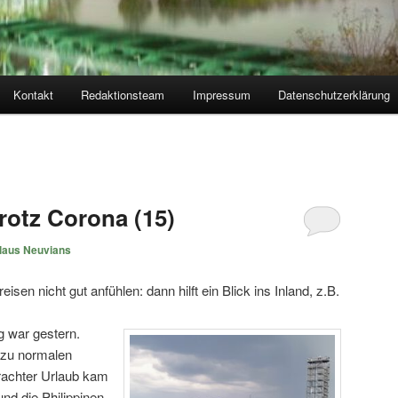
Kontakt
Redaktionsteam
Impressum
Datenschutzerklärung
otz Corona (15)
laus Neuvians
sen nicht gut anfühlen: dann hilft ein Blick ins Inland, z.B.
 war gestern.
 zu normalen
rachter Urlaub kam
und die Philippinen,