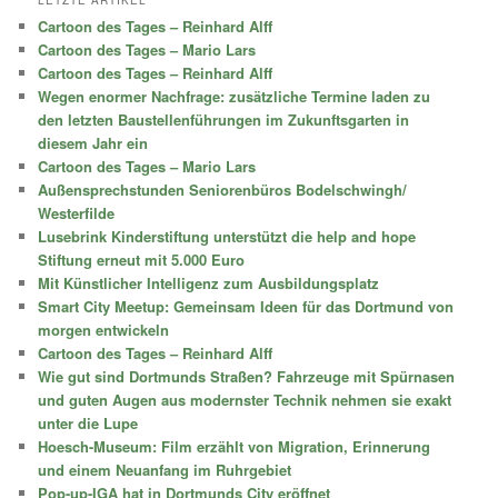
e
Cartoon des Tages – Reinhard Alff
n
Cartoon des Tages – Mario Lars
Cartoon des Tages – Reinhard Alff
Wegen enormer Nachfrage: zusätzliche Termine laden zu
den letzten Baustellenführungen im Zukunftsgarten in
diesem Jahr ein
Cartoon des Tages – Mario Lars
Außensprechstunden Seniorenbüros Bodelschwingh/
Westerfilde
Lusebrink Kinderstiftung unterstützt die help and hope
Stiftung erneut mit 5.000 Euro
Mit Künstlicher Intelligenz zum Ausbildungsplatz
Smart City Meetup: Gemeinsam Ideen für das Dortmund von
morgen entwickeln
Cartoon des Tages – Reinhard Alff
Wie gut sind Dortmunds Straßen? Fahrzeuge mit Spürnasen
und guten Augen aus modernster Technik nehmen sie exakt
unter die Lupe
Hoesch-Museum: Film erzählt von Migration, Erinnerung
und einem Neuanfang im Ruhrgebiet
Pop-up-IGA hat in Dortmunds City eröffnet