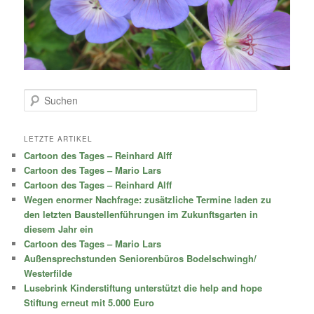
S
u
c
h
LETZTE ARTIKEL
e
Cartoon des Tages – Reinhard Alff
n
Cartoon des Tages – Mario Lars
Cartoon des Tages – Reinhard Alff
Wegen enormer Nachfrage: zusätzliche Termine laden zu
den letzten Baustellenführungen im Zukunftsgarten in
diesem Jahr ein
Cartoon des Tages – Mario Lars
Außensprechstunden Seniorenbüros Bodelschwingh/
Westerfilde
Lusebrink Kinderstiftung unterstützt die help and hope
Stiftung erneut mit 5.000 Euro