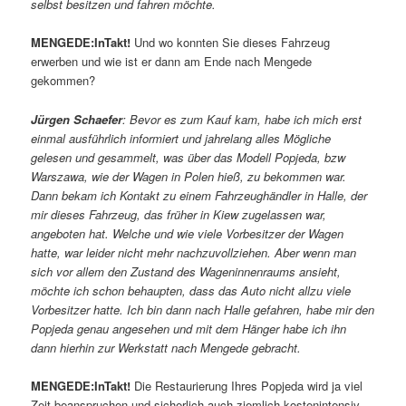
selbst besitzen und fahren möchte.
MENGEDE:InTakt!
Und wo konnten Sie dieses Fahrzeug
erwerben und wie ist er dann am Ende nach Mengede
gekommen?
Jürgen Schaefer
: Bevor es zum Kauf kam, habe ich mich erst
einmal ausführlich informiert und jahrelang alles Mögliche
gelesen und gesammelt, was über das Modell Popjeda, bzw
Warszawa, wie der Wagen in Polen hieß, zu bekommen war.
Dann bekam ich Kontakt zu einem Fahrzeughändler in Halle, der
mir dieses Fahrzeug, das früher in Kiew zugelassen war,
angeboten hat. Welche und wie viele Vorbesitzer der Wagen
hatte, war leider nicht mehr nachzuvollziehen. Aber wenn man
sich vor allem den Zustand des Wageninnenraums ansieht,
möchte ich schon behaupten, dass das Auto nicht allzu viele
Vorbesitzer hatte. Ich bin dann nach Halle gefahren, habe mir den
Popjeda genau angesehen und mit dem Hänger habe ich ihn
dann hierhin zur Werkstatt nach Mengede gebracht.
MENGEDE:InTakt!
Die Restaurierung Ihres Popjeda wird ja viel
Zeit beanspruchen und sicherlich auch ziemlich kostenintensiv