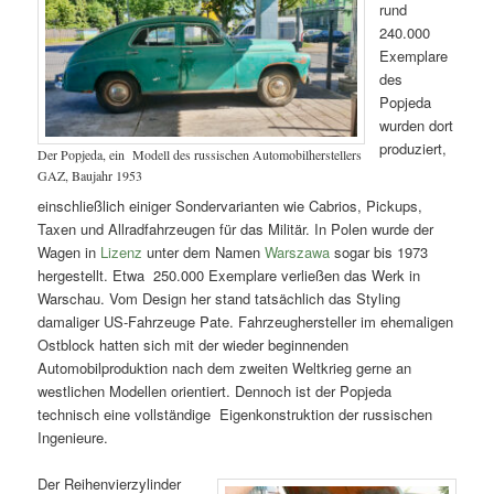
rund
240.000
Exemplare
des
Popjeda
wurden dort
produziert,
Der Popjeda, ein Modell des russischen Automobilherstellers
GAZ, Baujahr 1953
einschließlich einiger Sondervarianten wie Cabrios, Pickups,
Taxen und Allradfahrzeugen für das Militär. In Polen wurde der
Wagen in
Lizenz
unter dem Namen
Warszawa
sogar bis 1973
hergestellt. Etwa 250.000 Exemplare verließen das Werk in
Warschau. Vom Design her stand tatsächlich das Styling
damaliger US-Fahrzeuge Pate. Fahrzeughersteller im ehemaligen
Ostblock hatten sich mit der wieder beginnenden
Automobilproduktion nach dem zweiten Weltkrieg gerne an
westlichen Modellen orientiert. Dennoch ist der Popjeda
technisch eine vollständige Eigenkonstruktion der russischen
Ingenieure.
Der Reihenvierzylinder