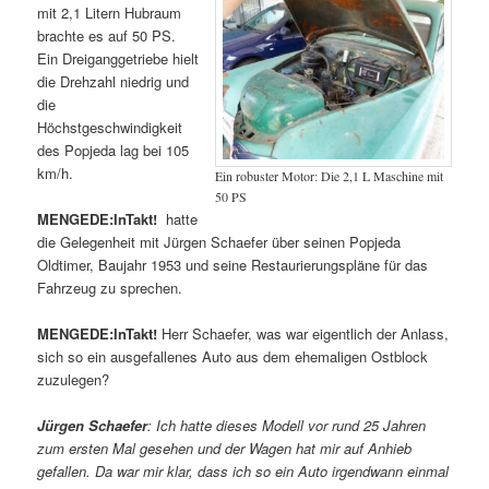
mit 2,1 Litern Hubraum
brachte es auf 50 PS.
Ein Dreiganggetriebe hielt
die Drehzahl niedrig und
die
Höchstgeschwindigkeit
des Popjeda lag bei 105
km/h.
Ein robuster Motor: Die 2,1 L Maschine mit
50 PS
MENGEDE:InTakt!
hatte
die Gelegenheit mit Jürgen Schaefer über seinen Popjeda
Oldtimer, Baujahr 1953 und seine Restaurierungspläne für das
Fahrzeug zu sprechen.
MENGEDE:InTakt!
Herr Schaefer, was war eigentlich der Anlass,
sich so ein ausgefallenes Auto aus dem ehemaligen Ostblock
zuzulegen?
Jürgen Schaefer
: Ich hatte dieses Modell vor rund 25 Jahren
zum ersten Mal gesehen und der Wagen hat mir auf Anhieb
gefallen. Da war mir klar, dass ich so ein Auto irgendwann einmal