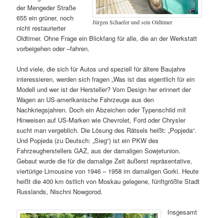
der Mengeder Straße
655 ein grüner, noch
Jürgen Schaefer und sein Oldtimer
nicht restaurierter
Oldtimer. Ohne Frage ein Blickfang für alle, die an der Werkstatt
vorbeigehen oder –fahren.
Und viele, die sich für Autos und speziell für ältere Baujahre
interessieren, werden sich fragen „Was ist das eigentlich für ein
Modell und wer ist der Hersteller? Vom Design her erinnert der
Wagen an US-amerikanische Fahrzeuge aus den
Nachkriegsjahren. Doch ein Abzeichen oder Typenschild mit
Hinweisen auf US-Marken wie Chevrolet, Ford oder Chrysler
sucht man vergeblich. Die Lösung des Rätsels heißt: „Popjeda“.
Und Popjeda (zu Deutsch: „Sieg“) ist ein PKW des
Fahrzeugherstellers GAZ, aus der damaligen Sowjetunion.
Gebaut wurde die für die damalige Zeit äußerst repräsentative,
viertürige Limousine von 1946 – 1958 im damaligen Gorki. Heute
heißt die 400 km östlich von Moskau gelegene, fünftgrößte Stadt
Russlands, Nischni Nowgorod.
Insgesamt