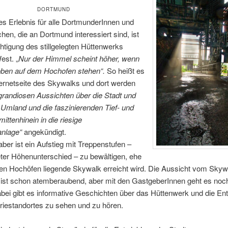
DORTMUND
s Erlebnis für alle DortmunderInnen und
hen, die an Dortmund interessiert sind, ist
htigung des stillgelegten Hüttenwerks
est.
„
Nur der Himmel scheint höher, wenn
oben auf dem Hochofen stehen“.
So heißt es
ternetseite des Skywalks und dort werden
grandiosen Aussichten über die Stadt und
Umland und die faszinierenden Tief- und
mittenhinein in die riesige
anlage“
angekündigt.
ber ist ein Aufstieg mit Treppenstufen –
ter Höhenunterschied – zu bewältigen, ehe
den Hochöfen liegende Skywalk erreicht wird. Die Aussicht vom Skyw
ist schon atemberaubend, aber mit den GastgeberInnen geht es noc
bei gibt es informative Geschichten über das Hüttenwerk und die En
riestandortes zu sehen und zu hören.