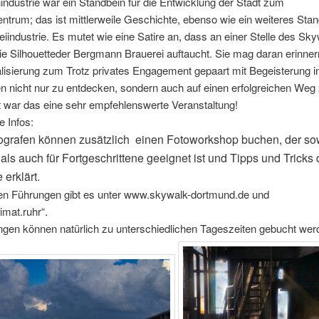
industrie war ein Standbein für die Entwicklung der Stadt zum
entrum; das ist mittlerweile Geschichte, ebenso wie ein weiteres Sta
eiindustrie. Es mutet wie eine Satire an, dass an einer Stelle des S
ie Silhouetteder Bergmann Brauerei auftaucht. Sie mag daran erinner
alisierung zum Trotz privates Engagement gepaart mit Begeisterung i
en nicht nur zu entdecken, sondern auch auf einen erfolgreichen Weg 
 war das eine sehr empfehlenswerte Veranstaltung!
e Infos:
ografen können zusätzlich einen Fotoworkshop buchen, der sow
als auch für Fortgeschrittene geeignet ist und Tipps und Tricks 
 erklärt.
den Führungen gibt es unter www.skywalk-dortmund.de und
mat.ruhr“.
ngen können natürlich zu unterschiedlichen Tageszeiten gebucht wer