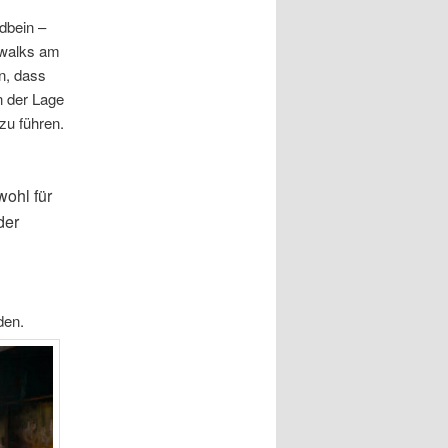
ndbein –
kywalks am
n, dass
n der Lage
zu führen.
ohl für
der
den.