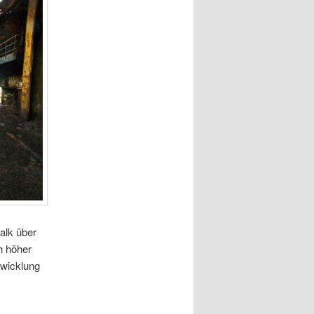
alk über
h höher
twicklung