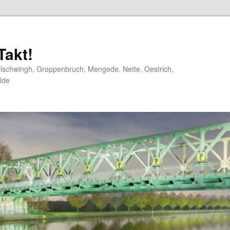
akt!
elschwingh, Groppenbruch, Mengede, Nette, Oestrich,
lde