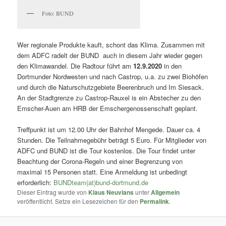
Foto: BUND
Wer regionale Produkte kauft, schont das Klima. Zusammen mit
dem ADFC radelt der BUND auch in diesem Jahr wieder gegen
den Klimawandel. Die Radtour führt am
12.9.2020
in den
Dortmunder Nordwesten und nach Castrop, u.a. zu zwei Biohöfen
und durch die Naturschutzgebiete Beerenbruch und Im Siesack.
An der Stadtgrenze zu Castrop-Rauxel is ein Abstecher zu den
Emscher-Auen am HRB der Emschergenossenschaft geplant.
Treffpunkt ist um 12.00 Uhr der Bahnhof Mengede. Dauer ca. 4
Stunden. Die Teilnahmegebühr beträgt 5 Euro. Für Mitglieder von
ADFC und BUND ist die Tour kostenlos. Die Tour findet unter
Beachtung der Corona-Regeln und einer Begrenzung von
maximal 15 Personen statt. Eine Anmeldung ist unbedingt
erforderlich:
BUNDteam(at)
bund-dortmund.de
Dieser Eintrag wurde von
Klaus Neuvians
unter
Allgemein
veröffentlicht. Setze ein Lesezeichen für den
Permalink
.