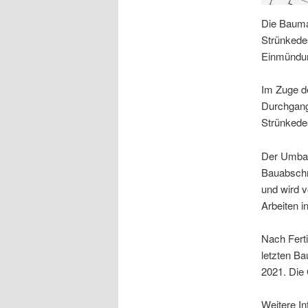
Die Baum
Strünkede
Einmündun
Im Zuge d
Durchgangs
Strünkedes
Der Umbau 
Bauabschni
und wird v
Arbeiten i
Nach Ferti
letzten Ba
2021. Die
Weitere I