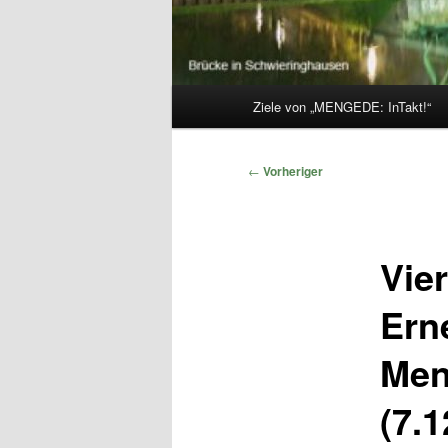
Hauptmenü
Ziele von „MENGEDE: InTakt!“
Beitragsnavigation
←
Vorheriger
Vie
Ern
Men
(7.1