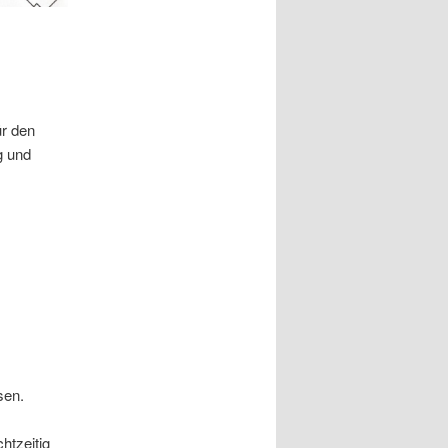
r den
g und
sen.
htzeitig