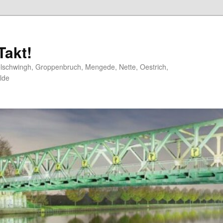
akt!
elschwingh, Groppenbruch, Mengede, Nette, Oestrich,
lde